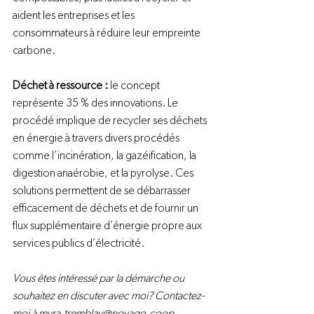
aident les entreprises et les 
consommateurs à réduire leur empreinte 
carbone.

Déchet à ressource : 
le concept 
représente 35 % des innovations. Le 
procédé implique de recycler ses déchets 
en énergie à travers divers procédés 
comme l’incinération, la gazéification, la 
digestion anaérobie, et la pyrolyse. Ces 
solutions permettent de se débarrasser 
efficacement de déchets et de fournir un 
flux supplémentaire d’énergie propre aux 
services publics d’électricité.

Vous êtes intéressé par la démarche ou 
souhaitez en discuter avec moi? Contactez-
moi à myra.tremblay@novago.coop.