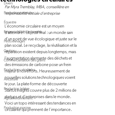
Divers
Par Myra Tremblay, MBA, conseillère en 
Productions animales
responsabilité sociale d'entreprise 
Équestre
L’économie circulaire est un moyen 
Responsabilité d'entreprise
d’atteindre l’objectif final : un monde sain 
d’un point de vue écologique et juste sur le 
Petits élevages
plan social. Le recyclage, la réutilisation et la 
Gestion
réparation existent depuis longtemps, mais 
l’augmentation alarmante des déchets et 
Commercialisation des grains
des émissions de carbone pose un frein 
Productions végétales
majeur à nos efforts. Heureusement de 
nouvelles solutions technologiques voient 
Aviculture
le jour. La plate-forme de découverte 
Production laitière
StartUs Insights couvre plus de 2 millions de 
startups et d’entreprises dans le monde. 
Agroenvironnement
Voici un topo intéressant des tendances en 
Production porcine
circularité qui prennent de l’importance.
