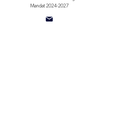
Mandat
2024-2027
Nicolas Forget
Administrateur
Secteur Laurentides
Mandat
2026-2029