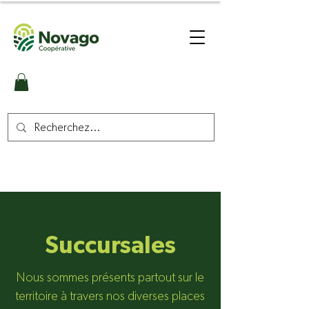
Succursales
Nous sommes présents partout sur le
territoire à travers nos diverses places