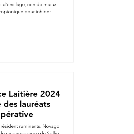
s d’ensilage, rien de mieux
propionique pour inhiber
e Laitière 2024
e des lauréats
pérative
-président ruminants, Novago
e reconnaissance de Sollio