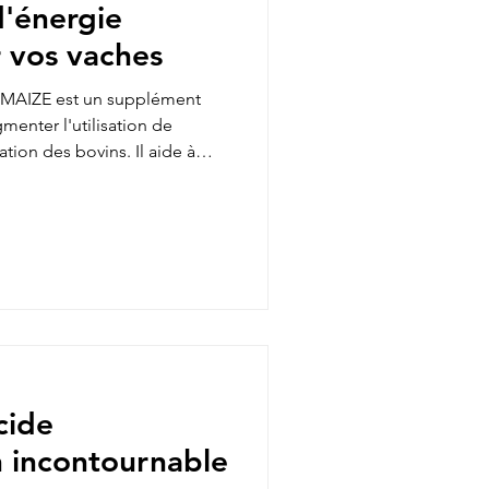
d'énergie
 vos vaches
AMAIZE est un supplément
enter l'utilisation de
ation des bovins. Il aide à
de glucose à partir de
 production microbienne de
ie pour les vaches.
 rations contenant du maïs
é. Cet additif ne peut, par
rait l’activité enzymatiq
cide
n incontournable