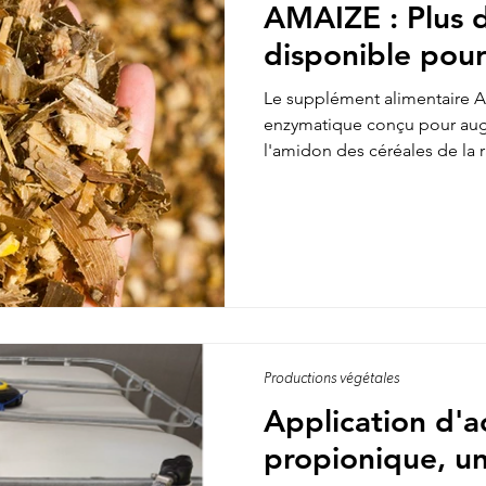
AMAIZE : Plus 
disponible pour
Le supplément alimentaire 
enzymatique conçu pour augm
l'amidon des céréales de la r
fournir une libération lente 
l'amidon, ce qui favorise la
byturate, une source d'énerg
Spécialement conçu pour les
ensilage frais ou peu ferment
contre, être cubé…ceci inhibe
Productions végétales
Application d'a
propionique, u