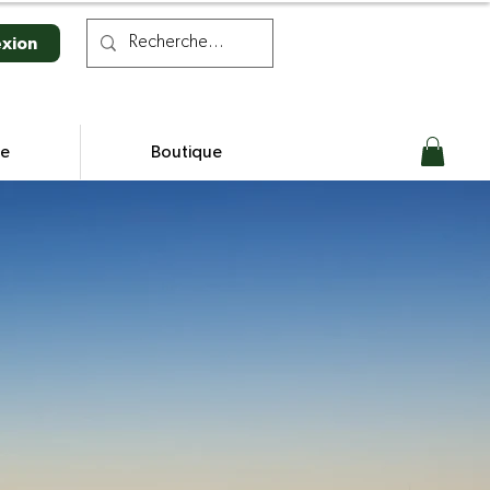
xion
se
Boutique