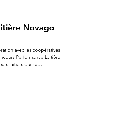
n laitière
itière Novago
s
oration avec les coopératives,
ncours Performance Laitière ,
rs laitiers qui se
s l’Est de l’Ontario. Pour
es reçoivent les
t leurs performances
ovago , nous sommes fiers
es parmi les récipiendaires
chacune d’entre elle