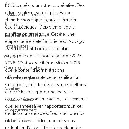
Divers
fort occupés pour votre coopérative. Des 
efforts soutenus sont déployés pour 
Productions animales
atteindre nos objectifs, autant financiers 
Équestre
que stratégiques.  Déploiement de la 
planification stratégique  Cet été, une 
Responsabilité d'entreprise
étape cruciale a été franchie pour Novago, 
Petits élevages
avec la présentation de notre plan 
stratégique définitif pour la période 2023-
Gestion
2026. C’est sous le thème Mission 2026 
Commercialisation des grains
que le conseil d’administration a 
officiellement adopté cette planification 
Productions végétales
stratégique, fruit de plusieurs mois d’efforts 
Aviculture
et de réflexions approfondies.  Vu le 
contexte économique actuel, il est évident 
Production laitière
que les années à venir apporteront un lot 
Agroenvironnement
de défis considérables. Pour atteindre nos 
objectifs de rentabilité, nous devrons 
Production porcine
redoubler d’efforts. Tous les secteurs de 