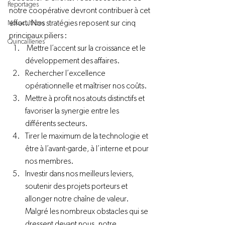
Reportages
notre coopérative devront contribuer à cet 
effort. Nos stratégies reposent sur cinq 
Novacultrices
principaux piliers :  
Quincailleries
 Mettre l’accent sur la croissance et le 
développement des affaires.  
Rechercher l’excellence 
opérationnelle et maîtriser nos coûts.  
Mettre à profit nos atouts distinctifs et 
favoriser la synergie entre les 
différents secteurs. 
Tirer le maximum de la technologie et 
être à l’avant-garde, à l’interne et pour 
nos membres. 
Investir dans nos meilleurs leviers, 
soutenir des projets porteurs et 
allonger notre chaîne de valeur.  
Malgré les nombreux obstacles qui se 
dressent devant nous, notre 