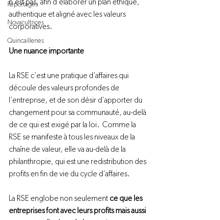
n’est pas, afin d’élaborer un plan éthique, 
Reportages
authentique et aligné avec les valeurs 
Novacultrices
corporatives.
Quincailleries
Une nuance importante
La RSE c’est une pratique d’affaires qui 
découle des valeurs profondes de 
l’entreprise, et de son désir d’apporter du 
changement pour sa communauté, au-delà 
de ce qui est exigé par la loi.  Comme la 
RSE se manifeste à tous les niveaux de la 
chaîne de valeur, elle va au-delà de la 
philanthropie, qui est une redistribution des 
profits en fin de vie du cycle d’affaires.
La RSE englobe non seulement 
ce que les 
entreprises font avec leurs profits mais aussi 