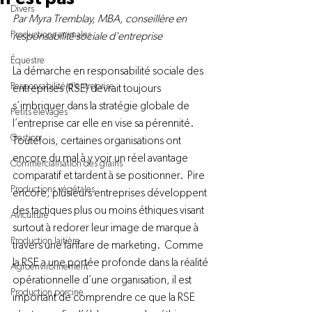
Divers
Par Myra Tremblay, MBA, conseillère en 
Productions animales
responsabilité sociale d'entreprise 
Équestre
La démarche en responsabilité sociale des 
Responsabilité d'entreprise
entreprises (RSE) devrait toujours 
s’imbriquer dans la stratégie globale de 
Petits élevages
l’entreprise car elle en vise sa pérennité.  
Gestion
Toutefois, certaines organisations ont 
encore du mal à y voir un réel avantage 
Commercialisation des grains
comparatif et tardent à se positionner.  Pire 
Productions végétales
encore, plusieurs entreprises développent 
des tactiques plus ou moins éthiques visant 
Aviculture
surtout à redorer leur image de marque à 
Production laitière
travers une fanfare de marketing.  Comme 
la RSE a une portée profonde dans la réalité 
Agroenvironnement
opérationnelle d’une organisation, il est 
Production porcine
important de comprendre ce que la RSE 