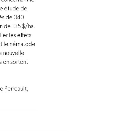
ne étude de 
ès de 340 
in de 135 $/ha. 
r les effets 
 et le nématode 
e nouvelle 
 en sortent 
e Perreault, 