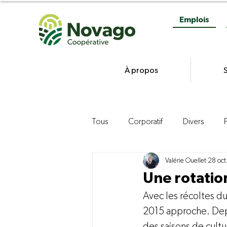
Emplois
À propos
S
Tous
Corporatif
Divers
Valérie Ouellet
28 oct
Gestion
Commercialisation d
Une rotatio
Avec les récoltes du
Agroenvironnement
Product
2015 approche. Depu
des saisons de cult