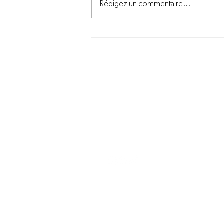
Rédigez un commentaire...
Nos équipes mobilisées à
vous servir malgré
l'incendie à Louiseville
Nous joindre
information@novago.coop
1-866-7NOVAGO
© 2025 par Novago Coopérative, tous droit