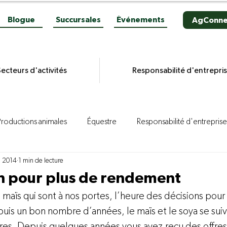
Blogue
Succursales
Événements
AgConne
ecteurs d'activités
Responsabilité d'entrepri
Productions animales
Équestre
Responsabilité d'entreprise
. 2014
1 min de lecture
es grains
Productions végétales
Aviculture
Productio
n pour plus de rendement
 maïs qui sont à nos portes, l’heure des décisions pour 
ion porcine
Reportages
Novacultrices
Quincaillerie
is un bon nombre d’années, le maïs et le soya se suive
ures. Depuis quelques années vous avez reçu des offres