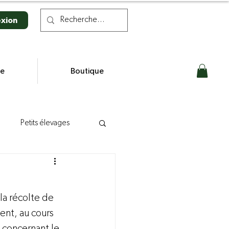
xion
se
Boutique
Petits élevages
n laitière
la récolte de 
s
nt, au cours 
 concernant le 