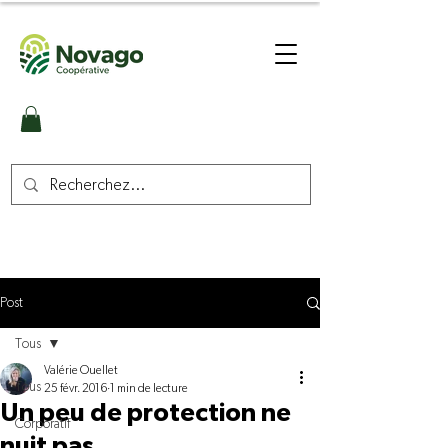
Post
Tous
Valérie Ouellet
Tous
25 févr. 2016
1 min de lecture
Un peu de protection ne
Corporatif
nuit pas