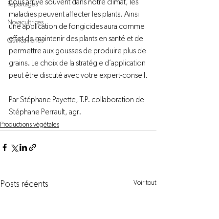
nous arrive souvent dans notre climat, les 
Reportages
maladies peuvent affecter les plants. Ainsi 
Novacultrices
une application de fongicides aura comme 
effet de maintenir des plants en santé et de 
Quincailleries
permettre aux gousses de produire plus de 
grains. Le choix de la stratégie d’application 
peut être discuté avec votre expert-conseil.

Par Stéphane Payette, T.P. collaboration de 
Stéphane Perrault, agr.
Productions végétales
Voir tout
Posts récents