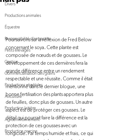
Divers
Productions animales
Équestre
Responsabilité d'entreprise
Poursuivons sur la réflexion de Fred Below 
concernant le soya. Cette plante est 
Petits élevages
composée de nœuds et de gousses. Le 
Gestion
développement de ces dernières fera la 
grande différence entre un rendement 
Commercialisation des grains
respectable et une réussite. Comme il était 
Productions végétales
mentionné dans le dernier blogue, une 
bonne fertilisation des plants apportera plus 
Aviculture
de feuilles, donc plus de gousses. Un autre 
Production laitière
aspect est de protéger ces gousses. Le 
détail qui pourrait faire la différence est la 
Agroenvironnement
protection de ces gousses avec un 
Production porcine
fongicide. Par temps humide et frais, ce qui 