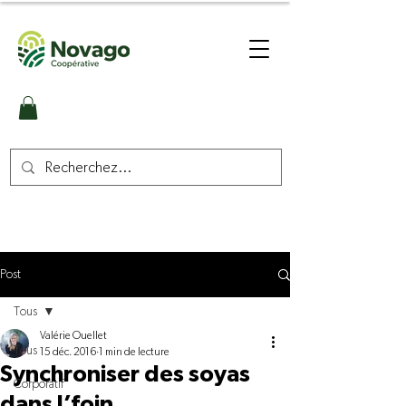
Post
Tous
Valérie Ouellet
Tous
15 déc. 2016
1 min de lecture
Synchroniser des soyas
Corporatif
dans l’foin