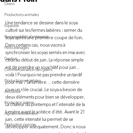
Divers
Productions animales
Une tendance se dessine dans le soya 
Équestre
cultivé sur les fermes laitières : semer du 
Responsabilité d'entreprise
soya après une première coupe de foin. 
Dans certains cas, nous visons à 
Petits élevages
synchroniser les soyas semés en mai avec 
Gestion
ceux au début de juin. La réponse simple 
est de prendre un soya hâtif pour juin… 
Commercialisation des grains
voilà ! Pourquoi ne pas prendre un tardif 
Productions végétales
pour mai ? La lumière… cette dernière 
joue un rôle crucial. Le soya a besoin de 
Aviculture
deux éléments pour bien se développer. 
Production laitière
La chaleur du printemps et l’intensité de la 
lumière avant le solstice d’été. Avant le 21 
Agroenvironnement
juin, cette intensité lui permet de se 
Production porcine
développer adéquatement. Donc si nous 