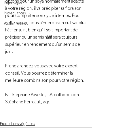
optons pour un soya normalement adapté 
Reportages
à votre région, il va précipiter sa floraison 
Novacultrices
pour compléter son cycle à temps. Pour 
cette raison, nous sèmerons un cultivar plus 
Quincailleries
hâtif en juin, bien qu’il soit important de 
préciser qu’un semis hâtif sera toujours 
supérieur en rendement qu’un semis de 
juin.

Prenez rendez-vous avec votre expert-
conseil. Vous pourrez déterminer la 
meilleure combinaison pour votre région.

Par Stéphane Payette, T.P. collaboration 
Stéphane Perreault, agr.

Productions végétales