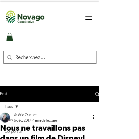
Post
Tous
Valérie Ouellet
Tous
6 déc. 2017
4 min de lecture
Nous ne travaillons pas
Corporatif
dans un film de Disney!