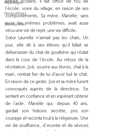
entrée scolaire, il fait office de fou de 
Reportages
l’école, voire du village, en raison de ses 
Novacultrices
comportements. Sa mère, Marielle, sans 
avoir les mêmes problèmes, avait aussi 
Quincailleries
vécu une vie de rejet, une vie difficile.
Sœur Laurette n’aimait pas les chats. Un 
jour, elle dit à ses élèves qu’il fallait se 
débarrasser du chat de gouttière qui rôdait 
dans la cour de l’école. Au retour de la 
récréation, Joé, sourire aux lèvres, chat à la 
main, rentrait fier de lui d’avoir tué le chat. 
En raison de ce geste, Joé et sa mère furent 
convoqués auprès de la directrice. Se 
sentant en confiance et en espérant obtenir 
de l’aide, Marielle qui, depuis 40 ans, 
gardait son histoire secrète, pris son 
courage et raconta tout à la religieuse. Une 
vie de souffrance, d’inceste et de sévices 