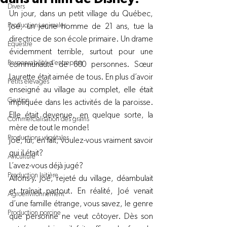
Divers
Un jour, dans un petit village du Québec, 
Productions animales
Joé, un jeune homme de 21 ans, tue la 
directrice de son école primaire. Un drame 
Équestre
évidemment terrible, surtout pour une 
Responsabilité d'entreprise
communauté de 600 personnes. Sœur 
Laurette était aimée de tous. En plus d’avoir 
Petits élevages
enseigné au village au complet, elle était 
Gestion
impliquée dans les activités de la paroisse. 
Elle était devenue, en quelque sorte, la 
Commercialisation des grains
mère de tout le monde!
Productions végétales
Joé, lui, en fait, voulez-vous vraiment savoir 
qui il était?
Aviculture
L’avez-vous déjà jugé?
Production laitière
Allons-y. Joé, rejeté du village, déambulait 
et traînait partout. En réalité, Joé venait 
Agroenvironnement
d’une famille étrange, vous savez, le genre 
Production porcine
que personne ne veut côtoyer. Dès son 