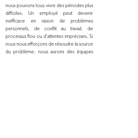
nous pouvons tous vivre des périodes plus 
difficiles. Un employé peut devenir 
inefficace en raison de problèmes 
personnels, de conflit au travail, de 
processus flou ou d’attentes imprécises. Si 
nous nous efforçons de résoudre la source 
du problème, nous aurons des équipes 
beaucoup plus performantes et cette 
personne sera certainement 
reconnaissante de notre effort d’entraide.
Il est facile de distinguer le bon du méchant 
dans un film de Disney. Au travail et dans la 
vie, il y a plusieurs couches de nuance, de 
revirement et de complexité.
*
Le cas Joé Ferguson: les racines de la 
violence, Théâtre du Trident
Jacques LeBlanc, agr., Lean Master
Directeur développement des affaires et 
communications