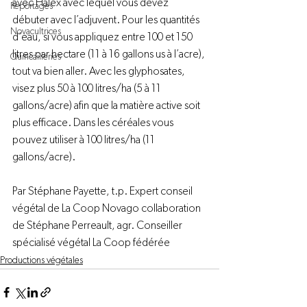
avec Halex avec lequel vous devez 
Reportages
débuter avec l’adjuvent. Pour les quantités 
Novacultrices
d’eau, si vous appliquez entre 100 et 150 
litres par hectare (11 à 16 gallons us à l’acre), 
Quincailleries
tout va bien aller. Avec les glyphosates, 
visez plus 50 à 100 litres/ha (5 à 11 
gallons/acre) afin que la matière active soit 
plus efficace. Dans les céréales vous 
pouvez utiliser à 100 litres/ha (11 
gallons/acre).

Par Stéphane Payette, t.p. Expert conseil 
végétal de 
La Coop Novago
 collaboration 
de Stéphane Perreault, agr. Conseiller 
spécialisé végétal 
La Coop fédérée
Productions végétales