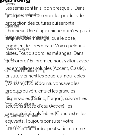
Divers
Les semis sont finis, bon presque… Dans 
Productions animales
quelques jours ce seront les produits de 
protection des cultures qui seront à 
Équestre
l’honneur. Une étape unique qui n’est pas si 
Responsabilité d'entreprise
simple. Quel mélange, quelle dose, 
combien de litres d’eau? Voici quelques 
Petits élevages
pistes. Tout d’abord les mélanges. Dans 
Gestion
quel ordre? En premier, nous y allons avec 
les emballages solubles (Accent, Classic), 
Commercialisation des grains
ensuite viennent les poudres mouillables 
Productions végétales
(Manzate). Nous poursuivons avec les 
produits pulvérulents et les granulés 
Aviculture
dispersables (Distinc, Eragon), suivront les 
Production laitière
solutions à base d’eau (Aatrex), les 
concentrés émulsifiables (Cobutox) et les 
Agroenvironnement
adjuvants. Toujours consulter votre 
Production porcine
conseiller car l’ordre peut varier comme 