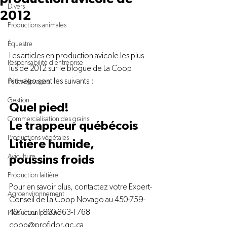
Divers
2012
Productions animales
Équestre
Les articles en production avicole les plus 
Responsabilité d'entreprise
lus de 2012 sur le blogue de La Coop 
Petits élevages
Gestion
Quel pied!
Commercialisation des grains
Le trappeur québécois
Productions végétales
Litière humide, 
Aviculture
poussins froids
Production laitière
Pour en savoir plus, contactez votre Expert-
Agroenvironnement
Conseil de 
La Coop Novago
 au 450-759-
4041 ou 1 800 363-1768 
Production porcine
coop@profidor.qc.ca