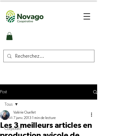
Post
Tous
Valérie Ouellet
Tous
7 janv. 2013
1 min de lecture
Les 3 meilleurs articles en
Corporatif
production avicole de