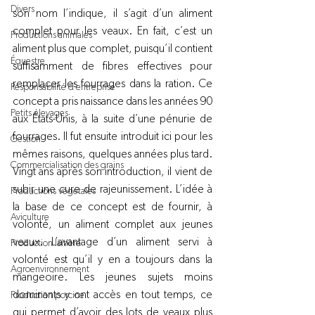
Divers
son nom l’indique, il s’agit d’un aliment 
complet pour les veaux. En fait, c’est un 
Productions animales
aliment plus que complet, puisqu’il contient 
Équestre
suffisamment de fibres effectives pour 
remplacer les fourrages dans la ration. Ce 
Responsabilité d'entreprise
concept a pris naissance dans les années 90 
Petits élevages
aux États-Unis, à la suite d’une pénurie de 
fourrages. Il fut ensuite introduit ici pour les 
Gestion
mêmes raisons, quelques années plus tard. 
Commercialisation des grains
Vingt ans après son introduction, il vient de 
subir une cure de rajeunissement. L’idée à 
Productions végétales
la base de ce concept est de fournir, à 
Aviculture
volonté, un aliment complet aux jeunes 
veaux. L’avantage d’un aliment servi à 
Production laitière
volonté est qu’il y en a toujours dans la 
Agroenvironnement
mangeoire. Les jeunes sujets moins 
dominants y ont accès en tout temps, ce 
Production porcine
qui permet d’avoir des lots de veaux plus 