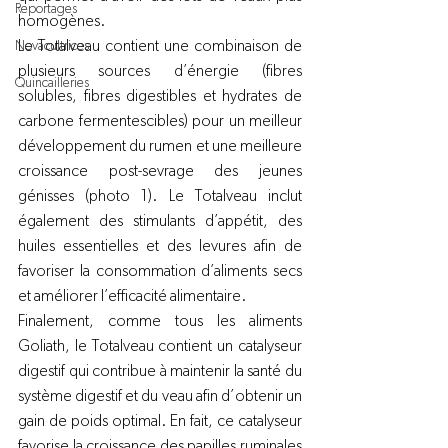
Reportages
homogènes.
Le Totalveau contient une combinaison de 
Novacultrices
plusieurs sources d’énergie (fibres 
Quincailleries
solubles, fibres digestibles et hydrates de 
carbone fermentescibles) pour un meilleur 
développement du rumen et une meilleure 
croissance post-sevrage des jeunes 
génisses (photo 1). Le Totalveau inclut 
également des stimulants d’appétit, des 
huiles essentielles et des levures afin de 
favoriser la consommation d’aliments secs 
et améliorer l’efficacité alimentaire.
Finalement, comme tous les aliments 
Goliath, le Totalveau contient un catalyseur 
digestif qui contribue à maintenir la santé du 
système digestif et du veau afin d’obtenir un 
gain de poids optimal. En fait, ce catalyseur 
favorise la croissance des papilles ruminales 