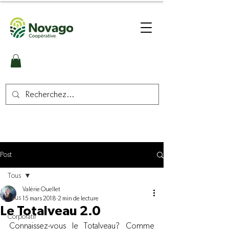
Post
Tous
Valérie Ouellet
Tous
15 mars 2018
2 min de lecture
Le Totalveau 2.0
Corporatif
Connaissez-vous le Totalveau? Comme 