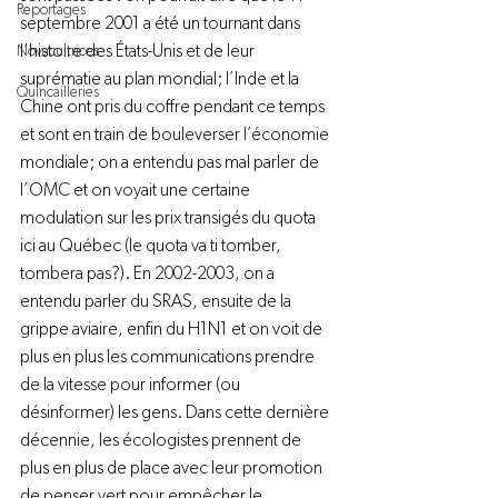
Reportages
septembre 2001 a été un tournant dans 
l’histoire des États-Unis et de leur 
Novacultrices
suprématie au plan mondial; l’Inde et la 
Quincailleries
Chine ont pris du coffre pendant ce temps 
et sont en train de bouleverser l’économie 
mondiale; on a entendu pas mal parler de 
l’OMC et on voyait une certaine 
modulation sur les prix transigés du quota 
ici au Québec (le quota va ti tomber, 
tombera pas?). En 2002-2003, on a 
entendu parler du SRAS, ensuite de la 
grippe aviaire, enfin du H1N1 et on voit de 
plus en plus les communications prendre 
de la vitesse pour informer (ou 
désinformer) les gens. Dans cette dernière 
décennie, les écologistes prennent de 
plus en plus de place avec leur promotion 
de penser vert pour empêcher le 