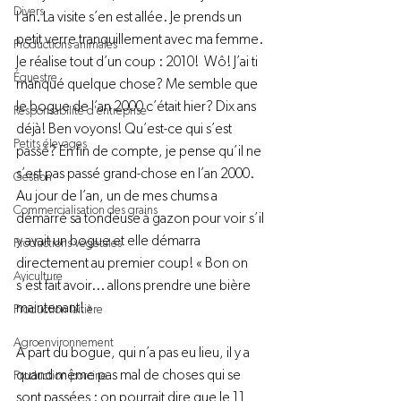
Divers
l’an. La visite s’en est allée. Je prends un 
petit verre tranquillement avec ma femme. 
Productions animales
Je réalise tout d’un coup : 2010!  Wô! J’ai ti 
Équestre
manqué quelque chose? Me semble que 
le bogue de l’an 2000 c’était hier? Dix ans 
Responsabilité d'entreprise
déjà! Ben voyons! Qu’est-ce qui s’est 
Petits élevages
passé? En fin de compte, je pense qu’il ne 
s’est pas passé grand-chose en l’an 2000. 
Gestion
Au jour de l’an, un de mes chums a 
Commercialisation des grains
démarré sa tondeuse à gazon pour voir s’il 
y avait un bogue et elle démarra 
Productions végétales
directement au premier coup! « Bon on 
Aviculture
s’est fait avoir... allons prendre une bière 
maintenant! »

Production laitière
Agroenvironnement
À part du bogue, qui n’a pas eu lieu, il y a 
quand même pas mal de choses qui se 
Production porcine
sont passées : on pourrait dire que le 11 