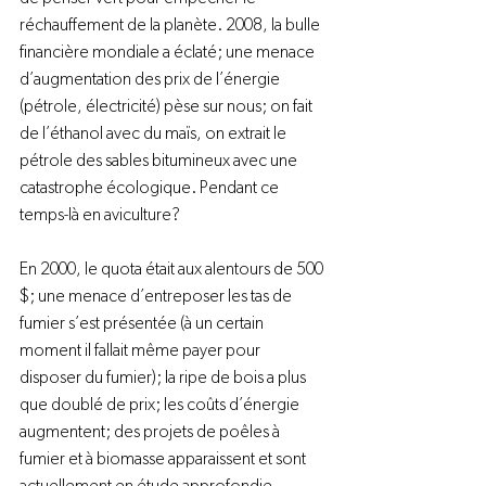
réchauffement de la planète. 2008, la bulle 
financière mondiale a éclaté; une menace 
d’augmentation des prix de l’énergie 
(pétrole, électricité) pèse sur nous; on fait 
de l’éthanol avec du maïs, on extrait le 
pétrole des sables bitumineux avec une 
catastrophe écologique. Pendant ce 
temps-là en aviculture?

En 2000, le quota était aux alentours de 500 
$; une menace d’entreposer les tas de 
fumier s’est présentée (à un certain 
moment il fallait même payer pour 
disposer du fumier); la ripe de bois a plus 
que doublé de prix; les coûts d’énergie 
augmentent; des projets de poêles à 
fumier et à biomasse apparaissent et sont 