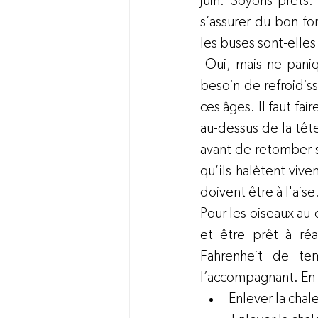
juin. Soyons prêts. 
s’assurer du bon f
les buses sont-elle
 Oui, mais ne paniq
besoin de refroidis
ces âges. Il faut fai
au-dessus de la tête
avant de retomber s
qu’ils halètent vive
doivent être à l'aise
Pour les oiseaux au-
et être prêt à réa
Fahrenheit de te
l’accompagnant. En h
Enlever la chal