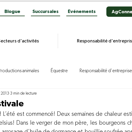
Blogue
Succursales
Événements
AgConne
ecteurs d'activités
Responsabilité d'entrepri
Productions animales
Équestre
Responsabilité d'entreprise
n 2013
3 min de lecture
es grains
Productions végétales
Aviculture
Productio
tivale
! L’été est commencé! Deux semaines de chaleur estiv
ion porcine
Reportages
Novacultrices
Quincaillerie
lsius! Dans le verger de mon père, les bourgeons ch
un arrosage d’huile de dormance et bouillie soufrée appl