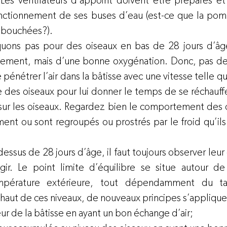
Les ventilateurs d’appoint doivent être préparés et vé
onctionnement de ses buses d’eau (est-ce que la pom
s bouchées?).
uons pas pour des oiseaux en bas de 28 jours d’âge.
sement, mais d’une bonne oxygénation. Donc, pas de c
re pénétrer l’air dans la bâtisse avec une vitesse telle que
 des oiseaux pour lui donner le temps de se réchauffer
ur les oiseaux. Regardez bien le comportement des oi
ment ou sont regroupés ou prostrés par le froid qu’ils 
.
dessus de 28 jours d’âge, il faut toujours observer le
gir. Le point limite d’équilibre se situe autour d
mpérature extérieure, tout dépendamment du tau
aut de ces niveaux, de nouveaux principes s’appliquent
eur de la bâtisse en ayant un bon échange d’air;