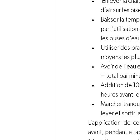
 Enlever la cha
d’air sur les oi
Baisser la temp
par l’utilisatio
les buses d’eau,
Utiliser des br
moyens les plus
Avoir de l’eau
= total par min
Addition de 10
heures avant le
Marcher tranquil
lever et sortir 
L’application de ce
avant, pendant et a