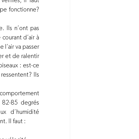
rifiés; il faut 
pe fonctionne? 
 Ils n’ont pas 
ourant d’air à 
 l’air va passer 
 et de ralentir 
seaux : est-ce 
ressentent? Ils 
ur comportement 
e 82-85 degrés 
x d’humidité 
. Il faut :