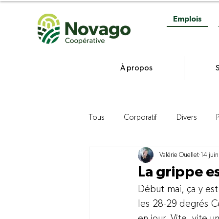
Emplois
À propos
S
Tous
Corporatif
Divers
Valérie Ouellet
14 jui
Gestion
Commercialisation d
La grippe es
Début mai, ça y est
Agroenvironnement
Product
les 28-29 degrés Ce
en jour. Vite, vite 