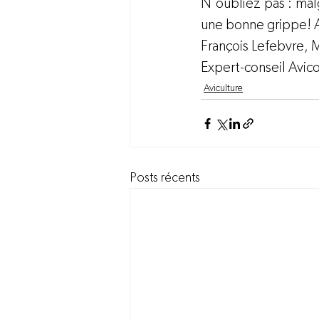
N’oubliez pas : malg
une bonne grippe! Al
François Lefebvre, M
Expert-conseil Avic
Aviculture
Posts récents