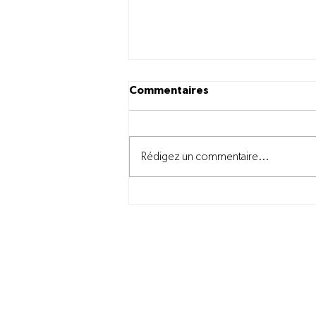
Commentaires
Rédigez un commentaire...
Réduire l'empreinte
écologique grâce à de
meilleures conversions
alimentaires
Nous joindre
information@novago.coop
1-866-7NOVAGO