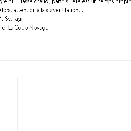
ré qu’il fasse chaud, parfois l’été est un temps propic
ors, attention à la surventilation…
. Sc., agr.
ole, La Coop Novago