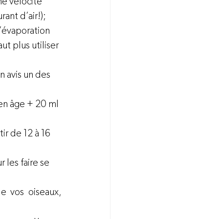
e vélocité 
rant d’air!);
d’évaporation 
ut plus utiliser 
n avis un des 
en âge + 20 ml 
r de 12 à 16 
 les faire se 
e vos oiseaux, 