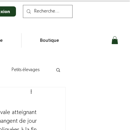
xion
se
Boutique
Petits élevages
n laitière
ale atteignant 
s
angent de jour 
iquées à la fin 