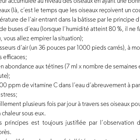
leur accumulée au niveau des oiseaux en ayant une bonn
seaux (là, c’est le temps que les oiseaux reçoivent un cou
érature de l’air entrant dans la bâtisse par le principe 
n de buses d’eau (lorsque l’humidité atteint 80 %, il ne fa
 vous allez empirer la situation);
asseurs d’air (un 36 pouces par 1000 pieds carrés), à mo
 efficaces;
 en abondance aux tétines (7 ml x nombre de semaines 
ute);
00 ppm de vitamine C dans l’eau d’abreuvement à parti
 stress;
lement plusieurs fois par jour à travers ses oiseaux pour
la chaleur sous eux.
s principes est toujours justifiée par l’observation d
près.