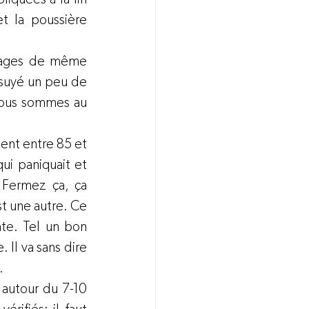
t la poussière 
llages de même 
ssuyé un peu de 
Nous sommes au 
ent entre 85 et 
ui paniquait et 
 Fermez ça, ça 
 une autre. Ce 
te. Tel un bon 
Il va sans dire 
…
 autour du 7-10 