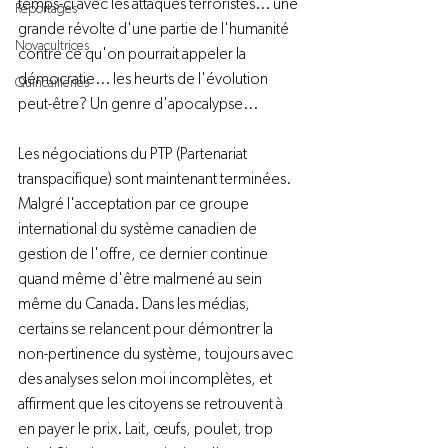
temps-ci avec les attaques terroristes... une 
Reportages
grande révolte d'une partie de l'humanité 
Novacultrices
contre ce qu'on pourrait appeler la 
démocratie... les heurts de l'évolution 
Quincailleries
peut-être? Un genre d'apocalypse...

Les négociations du PTP (Partenariat 
transpacifique) sont maintenant terminées. 
Malgré l'acceptation par ce groupe 
international du système canadien de 
gestion de l'offre, ce dernier continue 
quand même d'être malmené au sein 
même du Canada. Dans les médias, 
certains se relancent pour démontrer la 
non-pertinence du système,
 toujours avec 
des analyses selon moi incomplètes, et 
affirment que les citoyens se retrouvent à 
en payer le prix. Lait, œufs, poulet, trop 