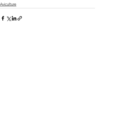
Aviculture
Voir tout
Posts récents
La recherche au service