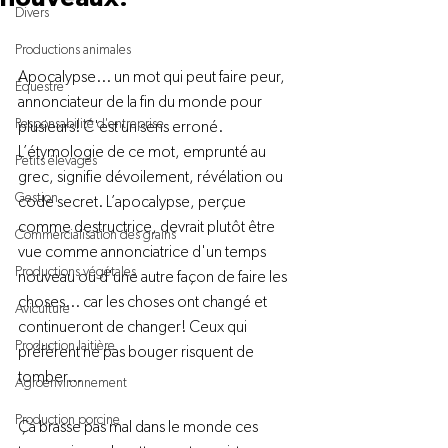
Divers
Productions animales
Apocalypse... un mot qui peut faire peur, 
Équestre
annonciateur de la fin du monde pour 
Responsabilité d'entreprise
plusieurs! C'est un sens erroné. 
L’étymologie de ce mot, emprunté au 
Petits élevages
grec, signifie dévoilement, révélation ou 
Gestion
code secret. L’apocalypse, perçue 
comme destructrice, devrait plutôt être 
Commercialisation des grains
vue comme annonciatrice d'un temps 
Productions végétales
nouveau ou d'une autre façon de faire les 
choses... car les choses ont changé et 
Aviculture
continueront de changer! Ceux qui 
Production laitière
préfèrent ne pas bouger risquent de 
tomber...

Agroenvironnement
Production porcine
Ça brasse pas mal dans le monde ces 