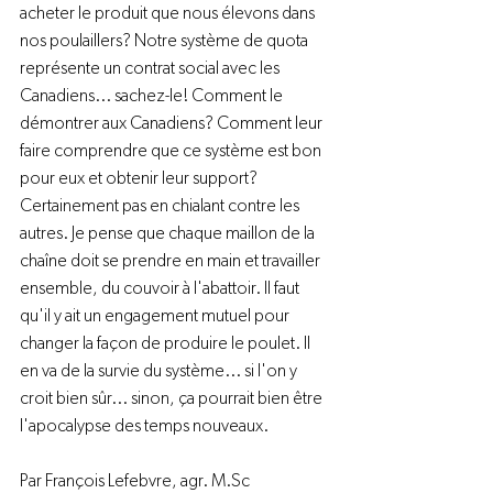
acheter le produit que nous élevons dans 
nos poulaillers? Notre système de quota 
représente un contrat social avec les 
Canadiens... sachez-le! Comment le 
démontrer aux Canadiens? Comment leur 
faire comprendre que ce système est bon 
pour eux et obtenir leur support? 
Certainement pas en chialant contre les 
autres. Je pense que chaque maillon de la 
chaîne doit se prendre en main et travailler 
ensemble, du couvoir à l'abattoir. Il faut 
qu'il y ait un engagement mutuel pour 
changer la façon de produire le poulet. Il 
en va de la survie du système... si l'on y 
croit bien sûr... sinon, ça pourrait bien être 
l'apocalypse des temps nouveaux.

Par François Lefebvre, agr. M.Sc