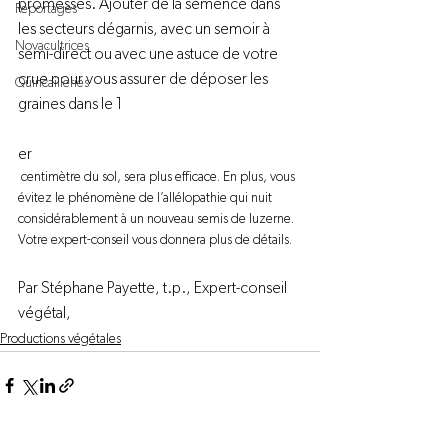
promesses. Ajouter de la semence dans 
Reportages
les secteurs dégarnis, avec un semoir à 
Novacultrices
semi-direct ou avec une astuce de votre 
crue pour vous assurer de déposer les 
Quincailleries
graines dans le 1
er
 centimètre du sol, sera plus efficace. En plus, vous 
évitez le phénomène de l’allélopathie qui nuit 
considérablement à un nouveau semis de luzerne. 
Votre expert-conseil vous donnera plus de détails. 
Par Stéphane Payette, t.p., Expert-conseil 
végétal,  
Productions végétales