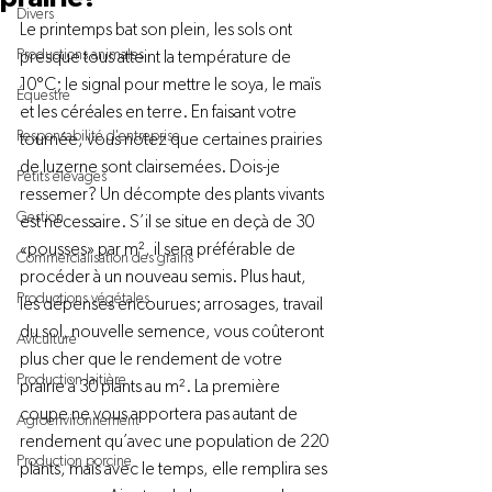
Divers
Le printemps bat son plein, les sols ont 
Productions animales
presque tous atteint la température de 
10°C; le signal pour mettre le soya, le maïs 
Équestre
et les céréales en terre. En faisant votre 
Responsabilité d'entreprise
tournée, vous notez que certaines prairies 
de luzerne sont clairsemées. Dois-je 
Petits élevages
ressemer? Un décompte des plants vivants 
Gestion
est nécessaire. S’il se situe en deçà de 30 
«pousses» par m², il sera préférable de 
Commercialisation des grains
procéder à un nouveau semis. Plus haut, 
Productions végétales
les dépenses encourues; arrosages, travail 
du sol, nouvelle semence, vous coûteront 
Aviculture
plus cher que le rendement de votre 
Production laitière
prairie à 30 plants au m². La première 
coupe ne vous apportera pas autant de 
Agroenvironnement
rendement qu’avec une population de 220 
Production porcine
plants, mais avec le temps, elle remplira ses 