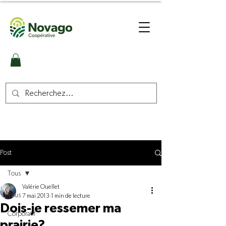
Post
Tous
Valérie Ouellet
Tous
7 mai 2013
1 min de lecture
Dois-je ressemer ma
Corporatif
prairie?