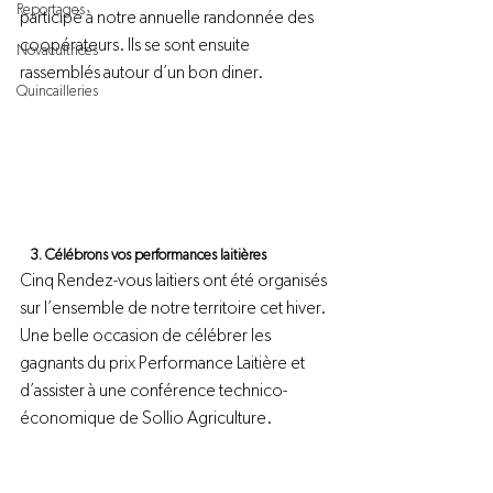
Reportages
participé à notre annuelle randonnée des 
coopérateurs. Ils se sont ensuite 
Novacultrices
rassemblés autour d’un bon diner.
Quincailleries
   3. Célébrons vos performances laitières
Cinq Rendez-vous laitiers ont été organisés 
sur l’ensemble de notre territoire cet hiver. 
Une belle occasion de célébrer les 
gagnants du prix Performance Laitière et 
d’assister à une conférence technico-
économique de Sollio Agriculture.