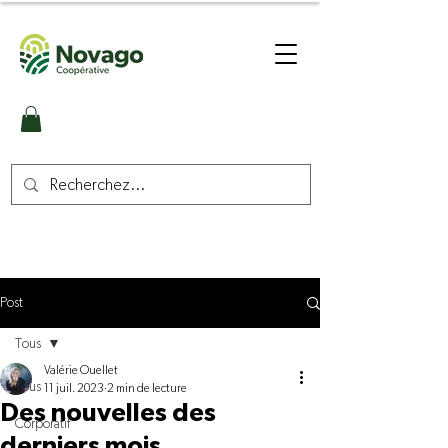
Post
Tous
Valérie Ouellet
Tous
11 juil. 2023
2 min de lecture
Des nouvelles des
Corporatif
derniers mois