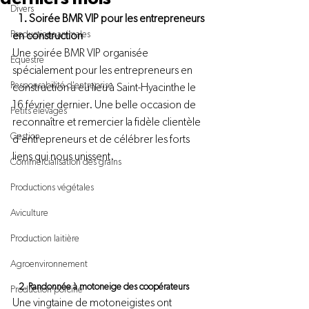
Divers
   1. Soirée BMR VIP pour les entrepreneurs 
Productions animales
en construction
Une soirée BMR VIP organisée 
Équestre
spécialement pour les entrepreneurs en 
Responsabilité d'entreprise
construction a eu lieu à Saint-Hyacinthe le 
16 février dernier. Une belle occasion de 
Petits élevages
reconnaître et remercier la fidèle clientèle 
Gestion
d’entrepreneurs et de célébrer les forts 
liens qui nous unissent.
Commercialisation des grains
Productions végétales
Aviculture
Production laitière
Agroenvironnement
   2. Randonnée à motoneige des coopérateurs
Production porcine
Une vingtaine de motoneigistes ont 