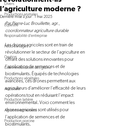
Divers
l’agriculture moderne ?
Productions animales
Dernière mise à jour :
1 mai 2025
Par Pierre-Luc Brouillette, agr., 
Équestre
coordonnateur agriculture durable 
Responsabilité d'entreprise
Les drones agricoles sont en train de 
Petits élevages
révolutionner le secteur de l'agriculture en 
Gestion
offrant des solutions innovantes pour 
l'application de semences et de 
Commercialisation des grains
biostimulants. Équipés de technologies 
Productions végétales
avancées, ces drones permettent aux 
agriculteurs d’améliorer l’efficacité de leurs 
Aviculture
opérations tout en réduisant l’impact 
Production laitière
environnemental. Voici comment les 
drones agricoles sont utilisés pour 
Agroenvironnement
l'application de semences et de 
Production porcine
biostimulants. 