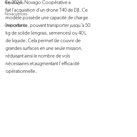
En 2024, Novago Coopérative a 
Reportages
fait l’acquisition d’un drone T40 de DJI. Ce 
Novacultrices
modèle possède une capacité de charge 
importante, pouvant transporter jusqu'à 50 
Quincailleries
kg de solide (engrais, semences) ou 40 L 
de liquide. Cela permet de couvrir de 
grandes surfaces en une seule mission, 
réduisant ainsi le nombre de vols 
nécessaires et augmentant l'efficacité 
opérationnelle. 