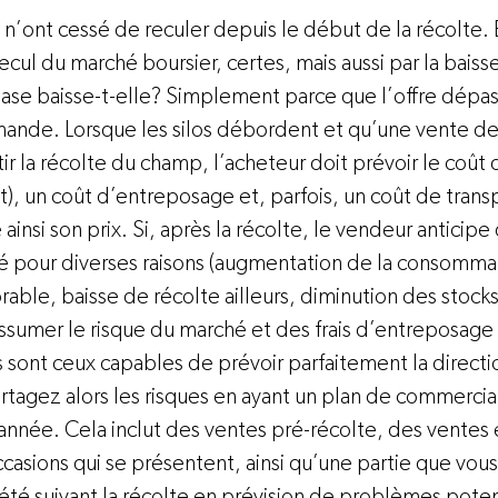
 n’ont cessé de reculer depuis le début de la récolte. 
ecul du marché boursier, certes, mais aussi par la baiss
base baisse-t-elle? Simplement parce que l’offre dépas
ande. Lorsque les silos débordent et qu’une vente de
ir la récolte du champ, l’acheteur doit prévoir le coût d
), un coût d’entreposage et, parfois, un coût de trans
e ainsi son prix. Si, après la récolte, le vendeur anticipe 
pour diverses raisons (augmentation de la consommat
ble, baisse de récolte ailleurs, diminution des stocks, 
ssumer le risque du marché et des frais d’entreposage 
s sont ceux capables de prévoir parfaitement la direct
artagez alors les risques en ayant un plan de commercial
année. Cela inclut des ventes pré-récolte, des ventes 
casions qui se présentent, ainsi qu’une partie que vou
été suivant la récolte en prévision de problèmes pote