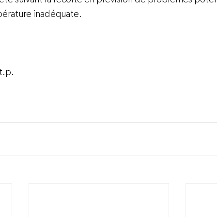
érature inadéquate.

.p.
