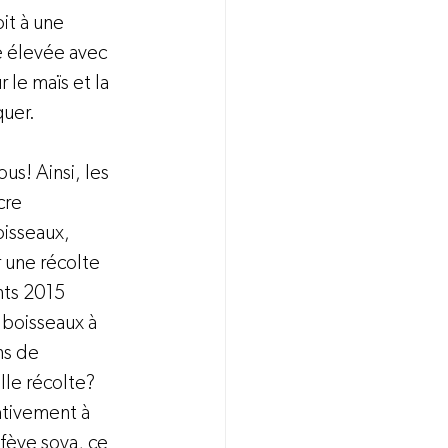
it à une 
é élevée avec 
le maïs et la 
uer.

us! Ainsi, les 
cre 
oisseaux, 
 une récolte 
nts 2015 
 boisseaux à 
ns de 
lle récolte?
ativement à 
 fève soya, ce 