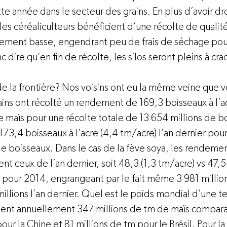
tte année dans le secteur des grains. En plus d’avoir dro
es céréaliculteurs bénéficient d’une récolte de qualit
vement basse, engendrant peu de frais de séchage pour 
 dire qu’en fin de récolte, les silos seront pleins à craq
de la frontière? Nos voisins ont eu la même veine que vo
ins ont récolté un rendement de 169,3 boisseaux à l’a
e maïs pour une récolte totale de 13 654 millions de b
3,4 boisseaux à l’acre (4,4 tm/acre) l’an dernier pour
de boisseaux. Dans le cas de la fève soya, les rendeme
 ceux de l’an dernier, soit 48,3 (1,3 tm/acre) vs 47,5
) pour 2014, engrangeant par le fait même 3 981 millio
illions l’an dernier. Quel est le poids mondial d’une te
ltent annuellement 347 millions de tm de maïs compar
ur la Chine et 81 millions de tm pour le Brésil. Pour la