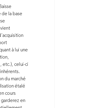
Baisse 
e de la base 
se 
vient 
’acquisition 
port 
quant à lui une 
ion, 
etc.), celui-ci 
inhérents. 
ion du marché 
isation étalé 
en cours 
s garderez en 
ntiellement 