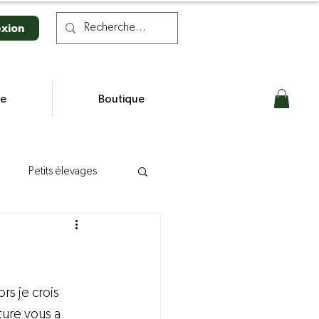
xion
se
Boutique
Petits élevages
n laitière
s
rs je crois 
ure vous a 