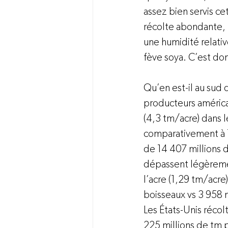
assez bien servis ce
récolte abondante, l
une humidité relati
fève soya. C’est donc
Qu’en est-il au sud 
producteurs américa
(4,3 tm/acre) dans l
comparativement à 17
de 14 407 millions 
dépassent légèrement
l’acre (1,29 tm/acre
boisseaux vs 3 958 m
Les États-Unis réco
225 millions de tm po