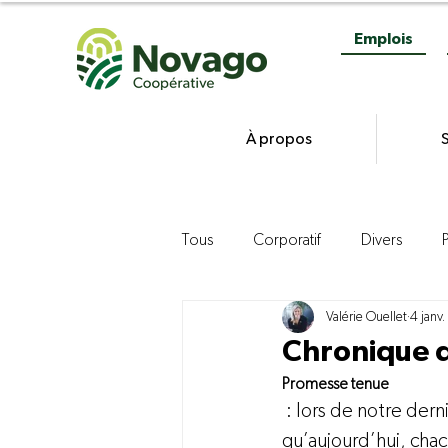
Emplois
À propos
S
Tous
Corporatif
Divers
Valérie Ouellet
4 janv
Gestion
Commercialisation d
Chronique d
Promesse tenue
Agroenvironnement
Product
 : lors de notre dern
qu’aujourd’hui, chac