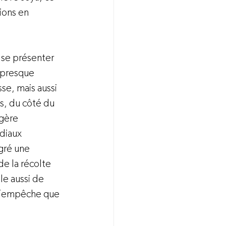
ions en 
 se présenter 
 presque 
se, mais aussi 
s, du côté du 
gère 
diaux 
gré une 
e la récolte 
e aussi de 
 N’empêche que 