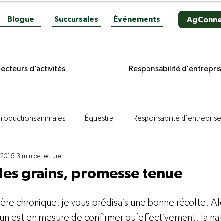
Blogue
Succursales
Événements
AgConne
ecteurs d'activités
Responsabilité d'entrepri
Productions animales
Équestre
Responsabilité d'entreprise
. 2016
3 min de lecture
es grains
Productions végétales
Aviculture
Productio
es grains, promesse tenue
ion porcine
Reportages
Novacultrices
Quincaillerie
ière chronique, je vous prédisais une bonne récolte. Alo
un est en mesure de confirmer qu’effectivement, la nat