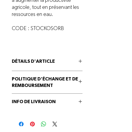
à augmenter la productivité
agricole, tout en préservant les
ressources en eau.
CODE : STOCKOSORB
DÉTAILS D'ARTICLE
Stockosorb 660 med
POLITIQUE D'ÉCHANGE ET DE
REMBOURSEMENT
Produit non-échangeable et non-
INFO DE LIVRAISON
remboursable.
Renseignez-vous auprès de notre équipe
pour connaitre les possibilités de livraison.