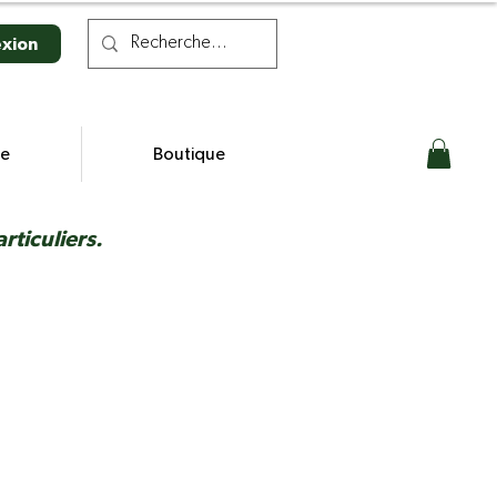
xion
se
Boutique
ticuliers.