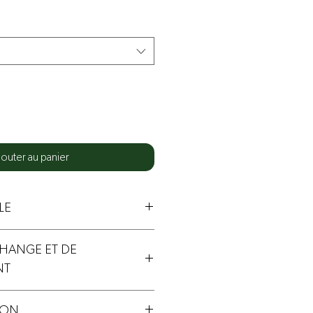
jouter au panier
LE
CHANGE ET DE
NT
e et non-remboursable.
SON