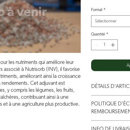
Format
*
Sélectionner
Quantité
*
r les nutriments qui améliore leur
A
s associé à Nutrisorb (INV), il favorise
utriments, améliorant ainsi la croissance
s rendements. Cet adjuvant est
DÉTAILS D'ARTIC
s, y compris les légumes, les fruits,
raîchères, contribuant ainsi à une
Nutrisorb (INV)
POLITIQUE D'É
s et à une agriculture plus productive.
REMBOURSEME
Produit non-échangeabl
INFO DE LIVRAI