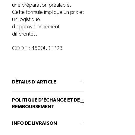
une préparation préalable.
Cette formule implique un prix et
un logistique
d'approvisionnement
différentes.
CODE : 4600UREP23
DÉTAILS D'ARTICLE
Urée
POLITIQUE D'ÉCHANGE ET DE
REMBOURSEMENT
Produit non-échangeable et non-
INFO DE LIVRAISON
remboursable.