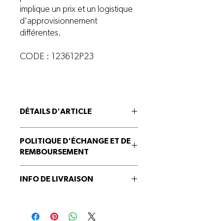
implique un prix et un logistique
d'approvisionnement
différentes.
CODE : 123612P23
DÉTAILS D'ARTICLE
DAP + MAP + Potasse
POLITIQUE D'ÉCHANGE ET DE
REMBOURSEMENT
Produit non-échangeable et non-
INFO DE LIVRAISON
remboursable.
Renseignez-vous auprès de notre équipe
pour connaitre les possibilités de livraison.