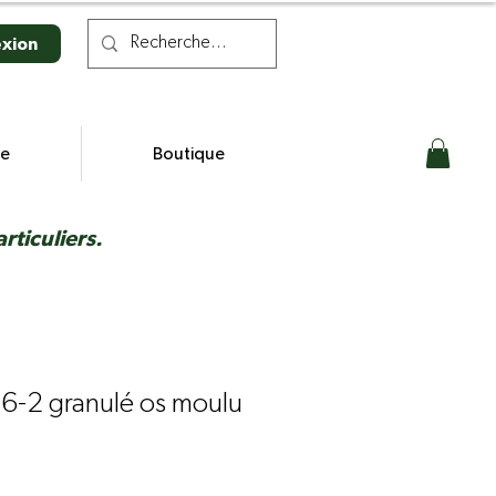
xion
se
Boutique
ticuliers.
16-2 granulé os moulu