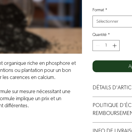
Format
*
Sélectionner
Quantité
*
t organique riche en phosphore et
A
lantions ou plantation pour un bon
r les carences en calcium.
DÉTAILS D'ARTIC
ule sur mesure nécessitant une
ormule implique un prix et un
Os moulu granulé
POLITIQUE D'É
t différentes.
REMBOURSEME
Produit non-échangeabl
INFO DE LIVRAI