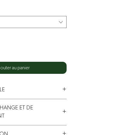
jouter au panier
LE
CHANGE ET DE
NT
e et non-remboursable.
SON