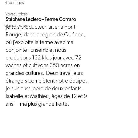
Reportages
Novacultrices
Stéphane Leclerc – Ferme Comaro
Quincailleries
Je suis producteur laitier à Pont-
Rouge, dans la région de Québec, 
où j’exploite la ferme avec ma 
conjointe. Ensemble, nous 
produisons 132 kilos jour avec 72 
vaches et cultivons 350 acres en 
grandes cultures. Deux travailleurs 
étrangers complètent notre équipe. 
Je suis aussi père de deux enfants, 
Isabelle et Mathieu, âgés de 12 et 9 
ans — ma plus grande fierté.