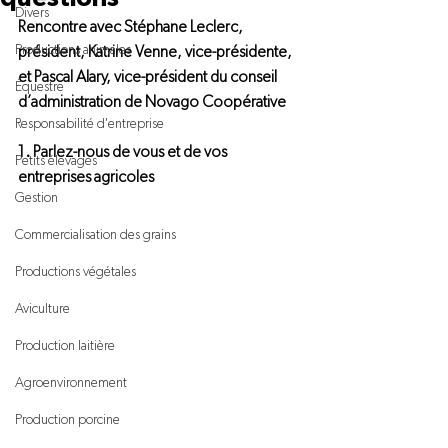
Divers
Rencontre avec Stéphane Leclerc, 
Productions animales
président, Katrine Venne, vice-présidente, 
et Pascal Alary, vice-président du conseil 
Équestre
d’administration de Novago Coopérative
Responsabilité d'entreprise
1. Parlez-nous de vous et de vos 
Petits élevages
entreprises agricoles
Gestion
Commercialisation des grains
Productions végétales
Aviculture
Production laitière
Agroenvironnement
Production porcine