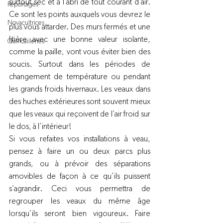
surtout sec et à l’abri de tout courant d’air. 
Reportages
Ce sont les points auxquels vous devrez le 
Novacultrices
plus vous attarder. Des murs fermés et une 
litière avec une bonne valeur isolante, 
Quincailleries
comme la paille, vont vous éviter bien des 
soucis. Surtout dans les périodes de 
changement de température ou pendant 
les grands froids hivernaux. Les veaux dans 
des huches extérieures sont souvent mieux 
que les veaux qui reçoivent de l’air froid sur 
le dos, à l’intérieur!
Si vous refaites vos installations à veau, 
pensez à faire un ou deux parcs plus 
grands, ou à prévoir des séparations 
amovibles de façon à ce qu’ils puissent 
s’agrandir. Ceci vous permettra de 
regrouper les veaux du même âge 
lorsqu’ils seront bien vigoureux. Faire 