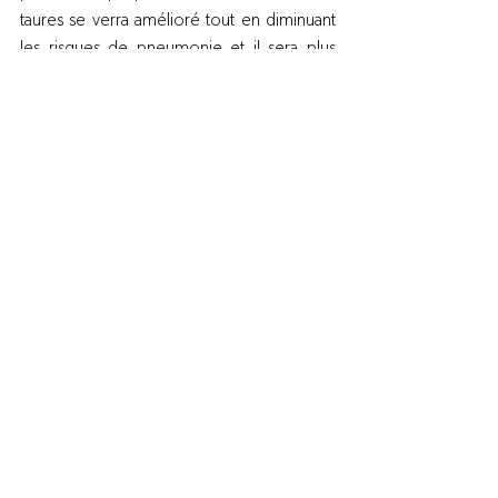
taures se verra amélioré tout en diminuant 
les risques de pneumonie et il sera plus 
facile d’identifier les différents parasites 
externes (mites, dartre ou teigne). Cela aura 
aussi comme impact de diminuer fortement 
l’humidité de la bâtisse. 
Alors chers producteurs, à vos 
!
Par Olivier Roy-Tanguay, t.p. Expert-conseil 
en production Laitière et ruminant, 
La Coop 
Novago
olivier.roy-tanguay@lacoop.coop
Production laitière
Voir tout
Posts récents