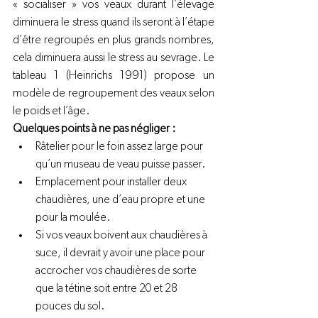
« socialiser » vos veaux durant l’élevage 
diminuera le stress quand ils seront à l’étape 
d’être regroupés en plus grands nombres, 
cela diminuera aussi le stress au sevrage. Le 
tableau 1 (Heinrichs 1991) propose un 
modèle de regroupement des veaux selon 
le poids et l’âge.
Quelques points à ne pas négliger :
Râtelier pour le foin assez large pour 
qu’un museau de veau puisse passer.
Emplacement pour installer deux 
chaudières, une d’eau propre et une 
pour la moulée.
Si vos veaux boivent aux chaudières à 
suce, il devrait y avoir une place pour 
accrocher vos chaudières de sorte 
que la tétine soit entre 20 et 28 
pouces du sol.