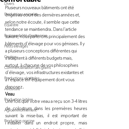
Divers
Plusieurs nouveaux bâtiments ont été 
Productions animales
érigés au court des dernières années et, 
selon notre écoute, il semble que cette 
Équestre
tendance se maintiendra. Dans l’article 
Responsabilité d'entreprise
suivant, nous parlerons principalement des 
bâtiments d’élevage pour vos génisses. Il y 
Petits élevages
a plusieurs conceptions différentes qui 
Gestion
s’adaptent à différents budgets mais, 
surtout, à chacune de vos philosophies 
Commercialisation des grains
d’élevage, vos infrastructures existantes et 
Productions végétales
à l’espace et l’équipement dont vous 
disposez. 
Aviculture
Veau
Production laitière
Une fois que votre veau a reçu son 3-4 litres 
de colostrum dans les premières heures 
Agroenvironnement
suivant la mise-bas, il est important de 
Production porcine
l’installer dans un endroit propre, mais 