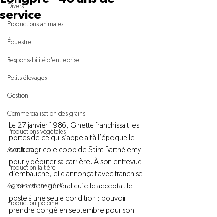
Divers
service
Productions animales
Équestre
Responsabilité d'entreprise
Petits élevages
Gestion
Commercialisation des grains
Le 27 janvier 1986, Ginette franchissait les 
Productions végétales
portes de ce qui s’appelait à l’époque le 
centre agricole coop de Saint-Barthélemy 
Aviculture
pour y débuter sa carrière. À son entrevue 
Production laitière
d’embauche, elle annonçait avec franchise 
au directeur général qu’elle acceptait le 
Agroenvironnement
poste à une seule condition : pouvoir 
Production porcine
prendre congé en septembre pour son 