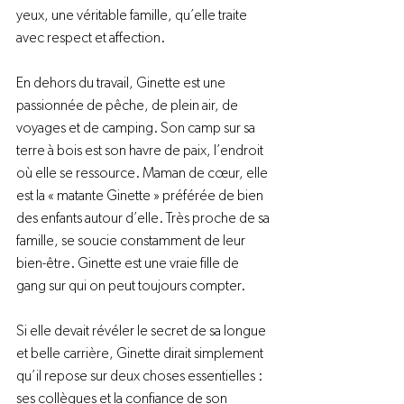
yeux, une véritable famille, qu’elle traite 
avec respect et affection.
En dehors du travail, Ginette est une 
passionnée de pêche, de plein air, de 
voyages et de camping. Son camp sur sa 
terre à bois est son havre de paix, l’endroit 
où elle se ressource. Maman de cœur, elle 
est la « matante Ginette » préférée de bien 
des enfants autour d’elle. Très proche de sa 
famille, se soucie constamment de leur 
bien-être. Ginette est une vraie fille de 
gang sur qui on peut toujours compter.
Si elle devait révéler le secret de sa longue 
et belle carrière, Ginette dirait simplement 
qu’il repose sur deux choses essentielles : 
ses collègues et la confiance de son 