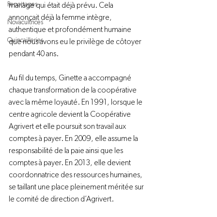
Reportages
mariage qui était déjà prévu. Cela 
annonçait déjà la femme intègre, 
Novacultrices
authentique et profondément humaine 
Quincailleries
que nous avons eu le privilège de côtoyer 
pendant 40 ans.
Au fil du temps, Ginette a accompagné 
chaque transformation de la coopérative 
avec la même loyauté. En 1991, lorsque le 
centre agricole devient la Coopérative 
Agrivert et elle poursuit son travail aux 
comptes à payer. En 2009, elle assume la 
responsabilité de la paie ainsi que les 
comptes à payer. En 2013, elle devient 
coordonnatrice des ressources humaines, 
se taillant une place pleinement méritée sur 
le comité de direction d’Agrivert. 