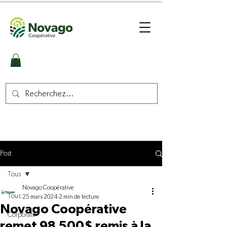
Post
Tous
Novago Coopérative
Tous
25 mars 2024
2 min de lecture
Novago Coopérative
Corporatif
remet 98 500$ remis à la