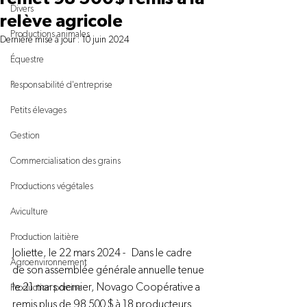
Divers
relève agricole
Productions animales
Dernière mise à jour :
10 juin 2024
Équestre
Responsabilité d'entreprise
Petits élevages
Gestion
Commercialisation des grains
Productions végétales
Aviculture
Production laitière
Joliette, le 22 mars 2024 -   Dans le cadre 
Agroenvironnement
de son assemblée générale annuelle tenue 
le 21 mars dernier, Novago Coopérative a 
Production porcine
remis plus de 98 500 $ à 18 producteurs 