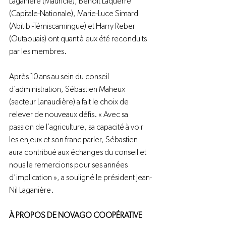
Laganière (Mauricie), Benoit Laquerre 
(Capitale-Nationale), Marie-Luce Simard 
(Abitibi-Témiscamingue) et Harry Reber 
(Outaouais) ont quant à eux été reconduits 
par les membres.
Après 10 ans au sein du conseil 
d’administration, Sébastien Maheux 
(secteur Lanaudière) a fait le choix de 
relever de nouveaux défis. « Avec sa 
passion de l’agriculture, sa capacité à voir 
les enjeux et son franc parler, Sébastien 
aura contribué aux échanges du conseil et 
nous le remercions pour ses années 
d’implication », a souligné le président Jean-
Nil Laganière.
À PROPOS DE NOVAGO COOPÉRATIVE