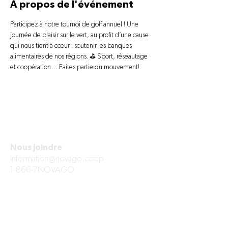
À propos de l'événement
Participez à notre tournoi de golf annuel ! Une 
journée de plaisir sur le vert, au profit d’une cause 
qui nous tient à cœur : soutenir les banques 
alimentaires de nos régions. ⛳ Sport, réseautage 
et coopération… Faites partie du mouvement!
Nous joindre
information@novago.coop
1-866-7NOVAGO
À PROPOS
Mission et valeurs
Succursales