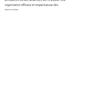
annulations ou aux absences, afin d’assurer une 
organisation efficace et respectueuse des 
ressources.
Nous joindre
information@novago.coop
1-866-7NOVAGO
À PROPOS
Mission et valeurs
Succursales
Carrières
Foire aux questions
Politique de confidentialité
Nous joindre