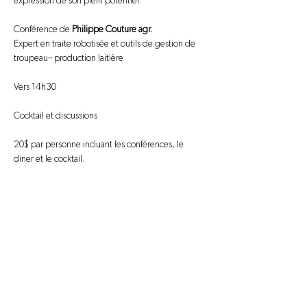
expression de son plein potentiel.
Conférence de 
Philippe Couture agr.
Expert en traite robotisée et outils de gestion de 
troupeau– production laitière
Vers 14h30
Cocktail et discussions
20$ par personne incluant les conférences, le 
diner et le cocktail.
Nous joindre
information@novago.coop
1-866-7NOVAGO