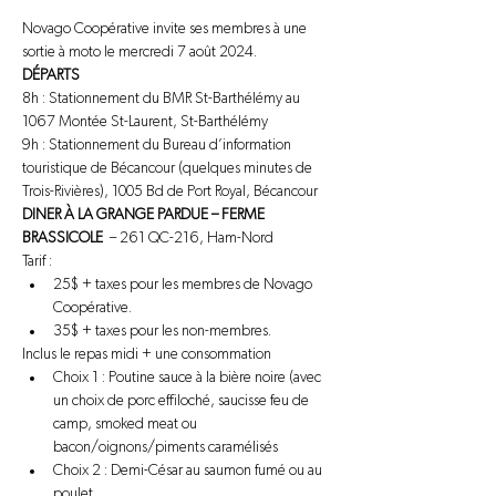
Novago Coopérative invite ses membres à une 
sortie à moto le mercredi 7 août 2024.
DÉPARTS
8h : Stationnement du BMR St-Barthélémy au 
1067 Montée St-Laurent, St-Barthélémy
9h : Stationnement du Bureau d’information 
touristique de Bécancour (quelques minutes de 
Trois-Rivières), 1005 Bd de Port Royal, Bécancour
DINER À LA GRANGE PARDUE – FERME 
BRASSICOLE
  – 261 QC-216, Ham-Nord
Tarif :
25$ + taxes pour les membres de Novago 
Coopérative.
35$ + taxes pour les non-membres.
Inclus le repas midi + une consommation
Choix 1 : Poutine sauce à la bière noire (avec 
un choix de porc effiloché, saucisse feu de 
camp, smoked meat ou 
bacon/oignons/piments caramélisés
Choix 2 : Demi-César au saumon fumé ou au 
poulet