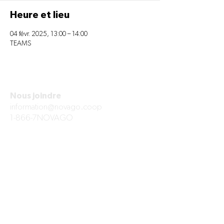
Heure et lieu
04 févr. 2025, 13:00 – 14:00
TEAMS
Nous joindre
information@novago.coop
1-866-7NOVAGO
À PROPOS
Mission et valeurs
Succursales
Carrières
Foire aux questions
Politique de confidentialité
Nous joindre
SECTEURS D'ACTIVITÉS