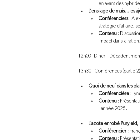
en avant des hybrides
L’ensilage de maïs…les a
Conférenciers
 : Ale
stratégie d’affaire, s
Contenu
 : Discussi
impact dans la ratio
12h00 - Diner  - Décadent menu 
13h30 - Conférences (partie 2)
Quoi de neuf dans les pl
Conférencière
 : Ly
Contenu
 : Présentat
l'année 2025.
L’azote enrobé Puryield, 
Conférencier
 : Fran
Contenu
 : Présentat