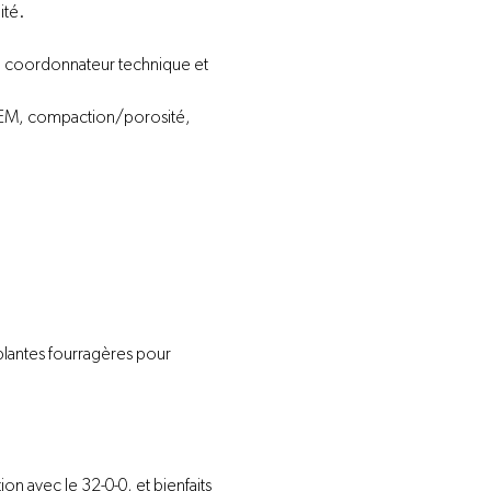
ité.
.,  coordonnateur technique et 
ICEM, compaction/porosité, 
 plantes fourragères pour 
on avec le 32-0-0, et bienfaits 