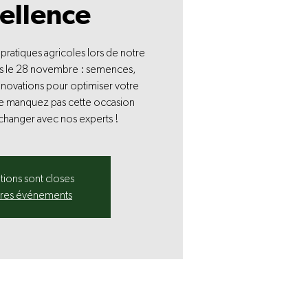
cellence
pratiques agricoles lors de notre
s le 28 novembre : semences,
 innovations pour optimiser votre
e manquez pas cette occasion
changer avec nos experts !
ptions sont closes
tres événements