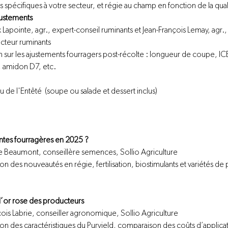
 spécifiques à votre secteur, et régie au champ en fonction de la qual
justements
x Lapointe, agr., expert-conseil ruminants et Jean-François Lemay, agr
ecteur ruminants 
on sur les ajustements fourragers post-récolte : longueur de coupe, 
n, amidon D7, etc.
de l'Entêté  (soupe ou salade et dessert inclus) 
 
antes fourragères en 2025 ?
ne Beaumont, conseillère semences, Sollio Agriculture
ion des nouveautés en régie, fertilisation, biostimulants et variétés de
l’or rose des producteurs
çois Labrie, conseiller agronomique, Sollio Agriculture
ion des caractéristiques du Puryield, comparaison des coûts d’applicati