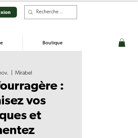
xion
se
Boutique
nov.
  |  
Mirabel
fourragère :
isez vos
iques et
mentez