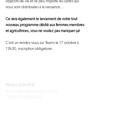
objectifs de vie et ce peu importe les cartes qui 
nous sont distribuées à la naissance…
Ce sera également le lancement de notre tout 
nouveau programme dédié aux femmes membres 
et agricultrices, vous ne voulez pas manquer ça!
C’est un rendez-vous sur Teams le 17 octobre à 
13h30, inscription obligatoire.
Nous joindre
information@novago.coop
1-866-7NOVAGO
À PROPOS
Mission et valeurs
Succursales