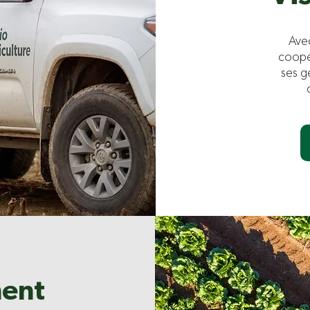
Ave
coopé
ses g
ent