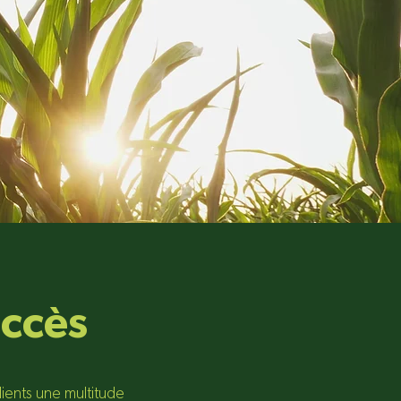
uccès
ents une multitude