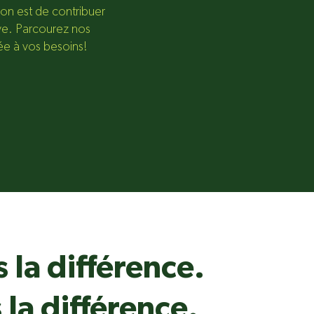
ion est de contribuer
ve. Parcourez nos
tée à vos besoins!
s la différence.
 la différence.