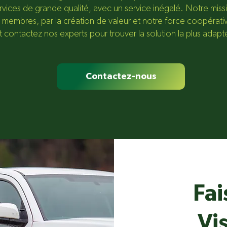
rvices de grande qualité, avec un service inégalé. Notre miss
 membres, par la création de valeur et notre force coopérati
et contactez nos experts pour trouver la solution la plus adap
Contactez-nous
Fai
Vis