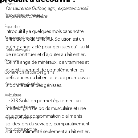
Divers
Par Laurence Dufour, agr., experte-conseil 
Productions animales
en production laitière
Équestre
Introduit il y a quelques mois dans notre 
Responsabilité d'entreprise
offre de produits, le XLR Solution est un 
prémélange lacté pour génisses qu’il suffit 
Petits élevages
de reconstituer et d’ajouter au lait entier. 
Gestion
Ce mélange de minéraux, de vitamines et 
d’additifs permet de complémenter les 
Commercialisation des grains
déficiences du lait entier et de promouvoir 
Productions végétales
la bonne santé des génisses.
Aviculture
Le XLR Solution permet également un 
Production laitière
meilleur gain de poids musculaire et une 
plus grande consommation d’aliments 
Agroenvironnement
solides lors du sevrage, comparativement 
Production porcine
à un veau alimenté seulement au lait entier.