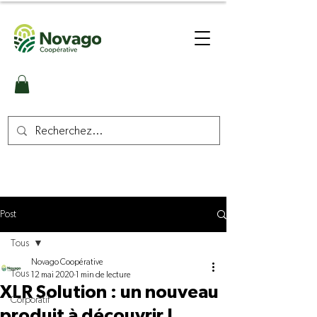
Post
Tous
Novago Coopérative
Tous
12 mai 2020
1 min de lecture
XLR Solution : un nouveau
Corporatif
produit à découvrir !