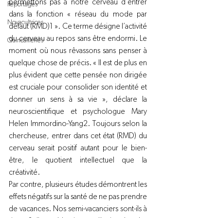
permettons pas à notre cerveau d’entrer 
Reportages
dans la fonction « réseau du mode par 
Novacultrices
défaut (RMD)
1 
». Ce terme désigne l’activité 
du cerveau au repos sans être endormi. Le 
Quincailleries
moment où nous rêvassons sans penser à 
quelque chose de précis. « Il est de plus en 
plus évident que cette pensée non dirigée 
est cruciale pour consolider son identité et 
donner un sens à sa vie », déclare la 
neuroscientifique et psychologue Mary 
Helen Immordino-Yang
2
. Toujours selon la 
chercheuse, entrer dans cet état (RMD) du 
cerveau serait positif autant pour le bien-
être, le quotient intellectuel que la 
créativité.
Par contre, plusieurs études démontrent les 
effets négatifs sur la santé de ne pas prendre 
de vacances. Nos semi-vacanciers sont-ils à 