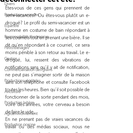
Divers
Êtes-vous de ces gens qui prennent de 
Productions animales
semi-vacances? Ou êtes-vous plutôt un e-
drogué? Le profil du semi-vacancier est un 
Équestre
homme en costume de bain répondant à 
Responsabilité d'entreprise
ses courriels tout en prenant une bière. Il se 
dit qu’en répondant à ce courriel, ce sera 
Petits élevages
moins pénible à son retour au travail. Le e
-
Gestion
drogué, lui, ressent des vibrations de 
notifications sans qu’il y ait de notification, 
Commercialisation des grains
ne peut pas s’imaginer sortir de la maison 
Productions végétales
sans son téléphone et consulte Facebook 
toutes les heures. Bien qu’il soit possible de 
Aviculture
fonctionner de la sorte pendant des mois, 
Production laitière
voire des années, votre cerveau a besoin 
de faire le vide.
Agroenvironnement
En ne prenant pas de vraies vacances du 
Production porcine
travail ou des médias sociaux, nous ne 