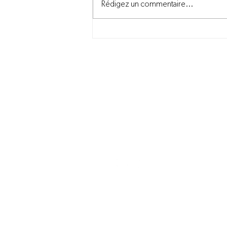
Rédigez un commentaire...
Nos équipes mobilisées à
vous servir malgré
l'incendie à Louiseville
Nous joindre
information@novago.coop
1-866-7NOVAGO
© 2025 par Novago Coopérative, tous droit