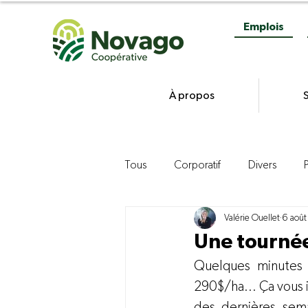
Emplois
À propos
S
Tous
Corporatif
Divers
Valérie Ouellet
6 août
Gestion
Commercialisation d
Une tourné
Quelques minutes 
Agroenvironnement
Product
290$/ha… Ça vous in
des dernières sema