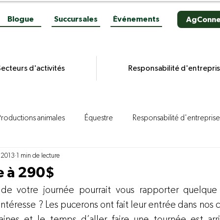
Blogue
Succursales
Événements
AgConne
ecteurs d'activités
Responsabilité d'entrepri
Productions animales
Équestre
Responsabilité d'entreprise
 2013
1 min de lecture
es grains
Productions végétales
Aviculture
Productio
e à 290$
de votre journée pourrait vous rapporter quelqu
ion porcine
Reportages
Novacultrices
Quincaillerie
téresse ? Les pucerons ont fait leur entrée dans nos c
ines et le temps d’aller faire une tournée est arri