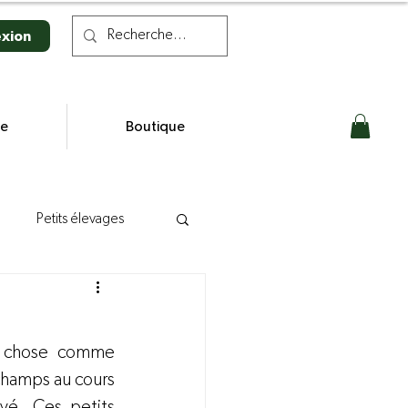
xion
se
Boutique
Petits élevages
n laitière
e chose comme 
s
hamps au cours 
vé.
 Ces petits 