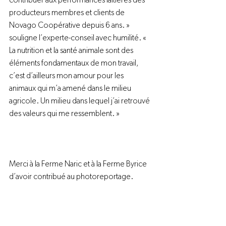
contribuer aux performances laitières des 
producteurs membres et clients de 
Novago Coopérative depuis 6 ans. » 
souligne l’experte-conseil avec humilité. « 
La nutrition et la santé animale sont des 
éléments fondamentaux de mon travail, 
c’est d’ailleurs mon amour pour les 
animaux qui m’a amené dans le milieu 
agricole. Un milieu dans lequel j’ai retrouvé 
des valeurs qui me ressemblent. »
Merci à la Ferme Naric et à la Ferme Byrice 
d’avoir contribué au photoreportage.