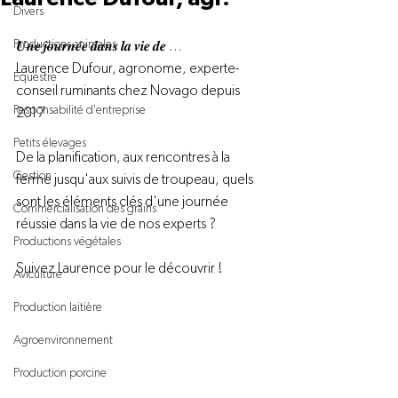
Divers
Productions animales
𝑼𝒏𝒆 𝒋𝒐𝒖𝒓𝒏𝒆́𝒆 𝒅𝒂𝒏𝒔 𝒍𝒂 𝒗𝒊𝒆 𝒅𝒆 …
Laurence Dufour, agronome, experte-
Équestre
conseil ruminants chez Novago depuis 
Responsabilité d'entreprise
2017
Petits élevages
De la planification, aux rencontres à la 
Gestion
ferme jusqu'aux suivis de troupeau, quels 
sont les éléments clés d'une journée 
Commercialisation des grains
réussie dans la vie de nos experts ?
Productions végétales
Suivez Laurence pour le découvrir !
Aviculture
Production laitière
Agroenvironnement
Production porcine