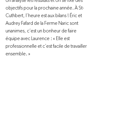
on analyse les résultats et on se fixe des 
objectifs pour la prochaine année. À St-
Cuthbert, l’heure est aux bilans ! Éric et 
Audrey Fafard de la Ferme Naric sont 
unanimes, c’est un bonheur de faire 
équipe avec Laurence : « Elle est 
professionnelle et c’est facile de travailler 
ensemble. »