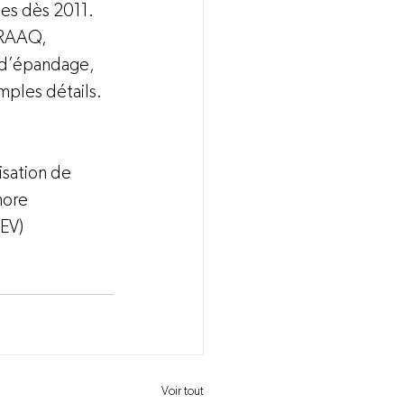
les dès 2011. 
CRAAQ
, 
s d’épandage, 
ples détails.
isation de 
hore
AEV)
Voir tout