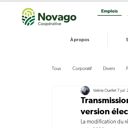
Emplois
À propos
S
Tous
Corporatif
Divers
Valérie Ouellet
7 juil.
Gestion
Commercialisation d
Transmissio
version éle
Agroenvironnement
Product
La modification du r