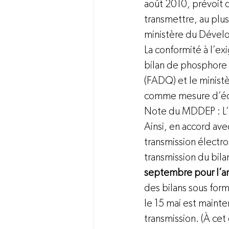
août 2010, prévoit 
transmettre, au plus
ministère du Dével
La conformité à l’e
bilan de phosphore à
(FADQ)
 et le minist
comme mesure d’éco
Note du MDDEP : L’a
Ainsi, en accord ave
transmission électro
transmission du bila
septembre pour l’a
des bilans sous form
le 15 mai est maint
transmission. (À ce