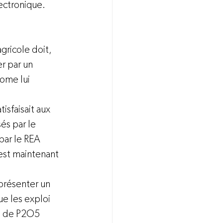
ectronique. 
gricole doit, 
r par un 
ome lui 
 
isfaisait aux 
és par le 
par le REA 
est maintenant 
présenter un 
e les exploi 
e de P2O5 