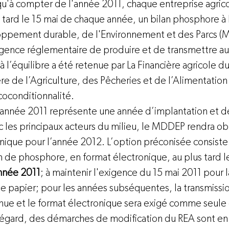
qu'à compter de l'année 2011, chaque entreprise agrico
 tard le 15 mai de chaque année, un bilan phosphore à l
oppement durable, de l'Environnement et des Parcs
 (
xigence réglementaire de produire et de transmettre 
 l’équilibre a été retenue par La Financière agricole 
ère de l’Agriculture, des Pêcheries et de l’Alimentation
conditionnalité.
nnée 2011 représente une année d’implantation et de 
c les principaux acteurs du milieu, le MDDEP rendra obl
nique pour l’année 2012. L’option préconisée consiste :
n de phosphore, en format électronique, au plus tard l
nnée 2011
; à maintenir l'exigence du 15 mai 2011 pour l
e papier; pour les années subséquentes, la transmissio
enue et le format électronique sera exigé comme seule
t égard, des démarches de modification du REA sont en