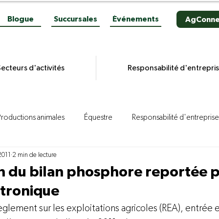
Blogue
Succursales
Événements
AgConne
ecteurs d'activités
Responsabilité d'entrepri
Productions animales
Équestre
Responsabilité d'entreprise
 2011
2 min de lecture
es grains
Productions végétales
Aviculture
Productio
n du bilan phosphore reportée p
ctronique
ion porcine
Reportages
Novacultrices
Quincaillerie
èglement sur les exploitations agricoles (REA), entrée e