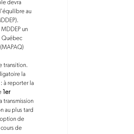
le devra 
'équilibre au 
MDDEP).
au MDDEP un 
du Québec 
 
(MAPAQ)
transition. 
igatoire la 
 à reporter la 
e 
1er 
a transmission 
n au plus tard 
 option de 
 cours de 