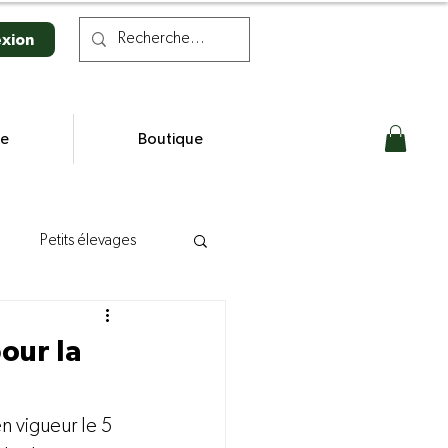
xion
se
Boutique
Petits élevages
n laitière
our la
s
n vigueur le 5 