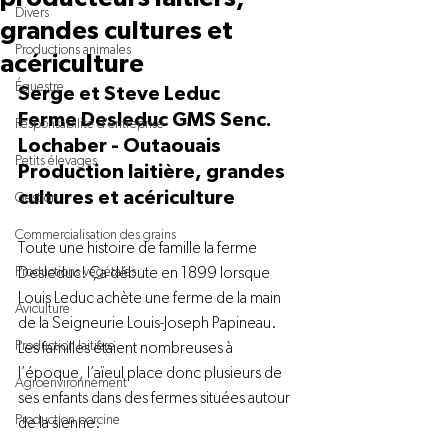
Divers
grandes cultures et
Productions animales
acériculture
Équestre
Serge et Steve Leduc

Ferme Desleduc GMS Senc.

Responsabilité d'entreprise
Lochaber - Outaouais

Petits élevages
Production laitière, grandes 
cultures et acériculture
Gestion
Commercialisation des grains
Toute une histoire de famille la ferme 
Productions végétales
Desleduc! Ça débute en 1899 lorsque 
Louis Leduc achète une ferme de la main 
Aviculture
de la Seigneurie Louis-Joseph Papineau. 
Production laitière
Les familles étaient nombreuses à 
l’époque, l’aïeul place donc plusieurs de 
Agroenvironnement
ses enfants dans des fermes situées autour 
Production porcine
de la sienne.
