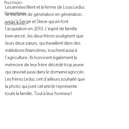
Reportages
Les années filent et la ferme de Louis Leduc 
Novacultrices
se transmet de génération en génération, 
jusqu'à Serge et Steve qui en font 
Quincailleries
l’acquisition en 2010. L’esprit de famille 
bien ancré, les deux frères soulignent que 
leurs deux sœurs, qui travaillent dans des 
institutions financières, touchent aussi à 
l'agriculture. Ils honorent également la 
mémoire de leur frère décédé trop jeune 
qui œuvrait aussi dans le domaine agricole. 
Les frères Leduc ont d’ailleurs souhaité que 
la photo qui joint cet article représente 
toute la famille. Tout à leur honneur!
