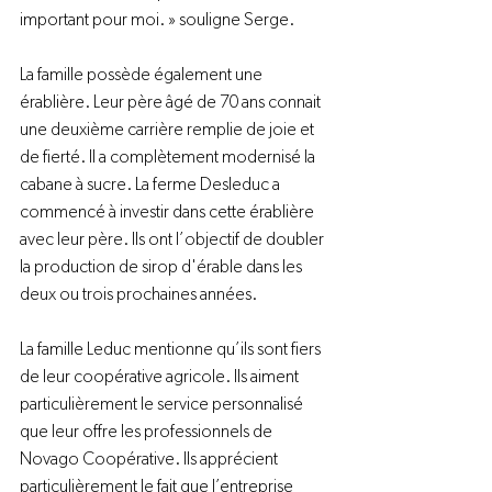
important pour moi. » souligne Serge.

La famille possède également une 
érablière. Leur père âgé de 70 ans connait 
une deuxième carrière remplie de joie et 
de fierté. Il a complètement modernisé la 
cabane à sucre. La ferme Desleduc a 
commencé à investir dans cette érablière 
avec leur père. Ils ont l’objectif de doubler 
la production de sirop d'érable dans les 
deux ou trois prochaines années.

La famille Leduc mentionne qu’ils sont fiers 
de leur coopérative agricole. Ils aiment 
particulièrement le service personnalisé 
que leur offre les professionnels de 
Novago Coopérative. Ils apprécient 
particulièrement le fait que l’entreprise 