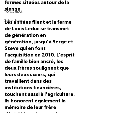
fermes situées autour de la 
Reportages
sienne.
Novacultrices
Quincailleries
Les années filent et la ferme 
de Louis Leduc se transmet 
de génération en 
génération, jusqu'à Serge et 
Steve qui en font 
l’acquisition en 2010. L’esprit 
de famille bien ancré, les 
deux frères soulignent que 
leurs deux sœurs, qui 
travaillent dans des 
institutions financières, 
touchent aussi à l'agriculture. 
Ils honorent également la 
mémoire de leur frère 