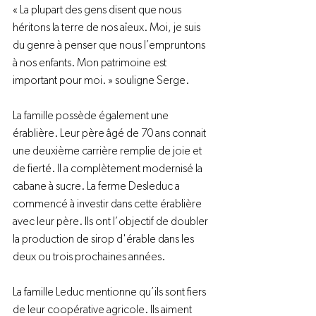
« La plupart des gens disent que nous 
héritons la terre de nos aïeux. Moi, je suis 
du genre à penser que nous l’empruntons 
à nos enfants. Mon patrimoine est 
important pour moi. » souligne Serge.
La famille possède également une 
érablière. Leur père âgé de 70 ans connait 
une deuxième carrière remplie de joie et 
de fierté. Il a complètement modernisé la 
cabane à sucre. La ferme Desleduc a 
commencé à investir dans cette érablière 
avec leur père. Ils ont l’objectif de doubler 
la production de sirop d'érable dans les 
deux ou trois prochaines années.
La famille Leduc mentionne qu’ils sont fiers 
de leur coopérative agricole. Ils aiment 