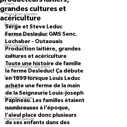
Divers
grandes cultures et
Productions animales
acériculture
Équestre
Serge et Steve Leduc
Ferme Desleduc GMS Senc.
Responsabilité d'entreprise
Lochaber - Outaouais
Petits élevages
Production laitière, grandes 
cultures et acériculture
Gestion
Toute une histoire de famille 
Commercialisation des grains
la ferme Desleduc! Ça débute 
Productions végétales
en 1899 lorsque Louis Leduc 
achète une ferme de la main 
Aviculture
de la Seigneurie Louis-Joseph 
Production laitière
Papineau. Les familles étaient 
nombreuses à l’époque, 
Agroenvironnement
l’aïeul place donc plusieurs 
Production porcine
de ses enfants dans des 