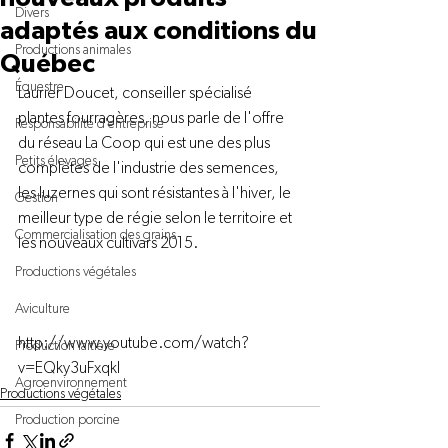
Divers
adaptés aux conditions du
Productions animales
Québec
Équestre
Laurier Doucet, conseiller spécialisé 
plantes fourragères, nous parle de l'offre 
Responsabilité d'entreprise
du réseau La Coop qui est une des plus 
Petits élevages
complètes de l'industrie des semences, 
les luzernes qui sont résistantes à l'hiver, le 
Gestion
meilleur type de régie selon le territoire et 
Commercialisation des grains
les nouveaux cultivars 2015.

Productions végétales
Aviculture
http://www.youtube.com/watch?
Production laitière
v=EQky3uFxqkI
Agroenvironnement
Productions végétales
Production porcine