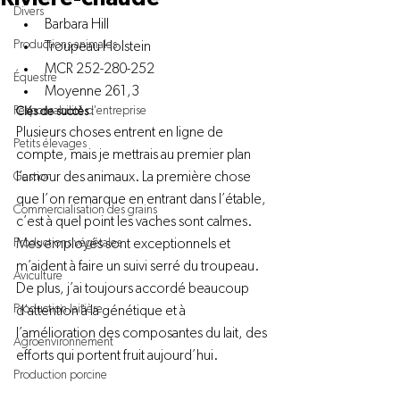
Divers
Barbara Hill
Productions animales
Troupeau Holstein
MCR 252-280-252
Équestre
Moyenne 261,3
Responsabilité d'entreprise
Clés de succès : 
Plusieurs choses entrent en ligne de 
Petits élevages
compte, mais je mettrais au premier plan 
l’amour des animaux. La première chose 
Gestion
que l’on remarque en entrant dans l’étable, 
Commercialisation des grains
c’est à quel point les vaches sont calmes. 
Productions végétales
Mes employés sont exceptionnels et 
m’aident à faire un suivi serré du troupeau. 
Aviculture
De plus, j’ai toujours accordé beaucoup 
Production laitière
d’attention à la génétique et à 
l’amélioration des composantes du lait, des 
Agroenvironnement
efforts qui portent fruit aujourd’hui.

Production porcine