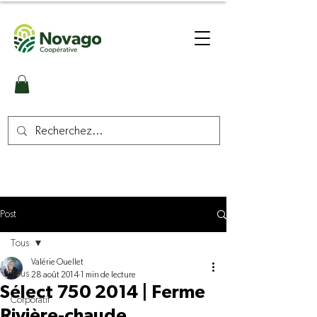
Post
Tous
Valérie Ouellet
Tous
28 août 2014
1 min de lecture
Sélect 750 2014 | Ferme
Corporatif
Rivière-chaude