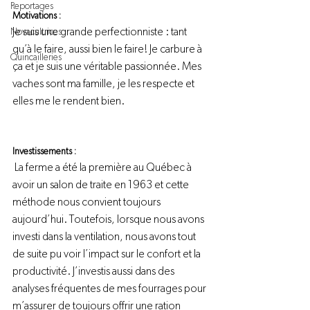
Reportages
Motivations : 
Je suis une grande perfectionniste : tant 
Novacultrices
qu’à le faire, aussi bien le faire! Je carbure à 
Quincailleries
ça et je suis une véritable passionnée. Mes 
vaches sont ma famille, je les respecte et 
elles me le rendent bien.

Investissements :
 La ferme a été la première au Québec à 
avoir un salon de traite en 1963 et cette 
méthode nous convient toujours 
aujourd’hui. Toutefois, lorsque nous avons 
investi dans la ventilation, nous avons tout 
de suite pu voir l’impact sur le confort et la 
productivité. J’investis aussi dans des 
analyses fréquentes de mes fourrages pour 
m’assurer de toujours offrir une ration 