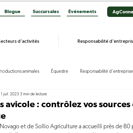
Blogue
Succursales
Événements
AgConne
ecteurs d'activités
Responsabilité d'entrepri
Productions animales
Équestre
Responsabilité d'entreprise
11 juil. 2023
3 min de lecture
es grains
Productions végétales
Aviculture
Productio
 avicole : contrôlez vos sources
ce
ion porcine
Reportages
Novacultrices
Quincaillerie
Novago et de Sollio Agriculture a accueilli près de 80