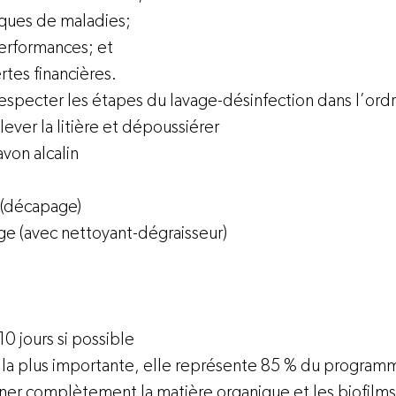
sques de maladies; 
erformances; et 
rtes financières.
respecter les étapes du lavage-désinfection dans l’ordre
ever la litière et dépoussiérer 
avon alcalin
 (décapage) 
e (avec nettoyant-dégraisseur) 
 10 jours si possible
 la plus importante, elle représente 85 % du programm
er complètement la matière organique et les biofilms 