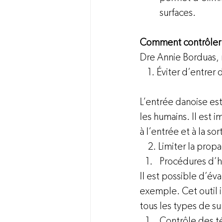
surfaces.
Comment contrôler 
Dre Annie Borduas, m
    1. Éviter d’entr
L’entrée danoise est
les humains. Il est i
à l’entrée et à la s
    2. Limiter la pr
Procédures d’h
Il est possible d’év
exemple. Cet outil 
tous les types de sur
Contrôle des t