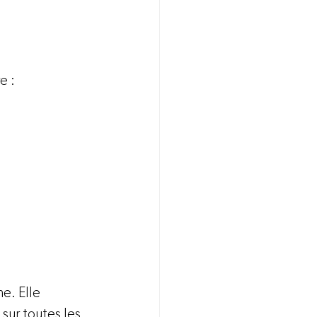
 :  
e. Elle 
sur toutes les 