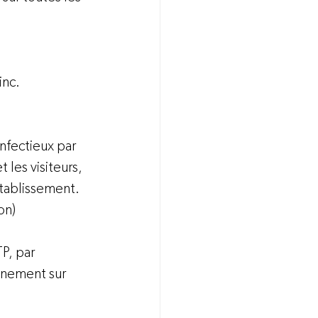
inc.
nfectieux par 
 les visiteurs, 
établissement.
n)  
P, par 
nnement sur 