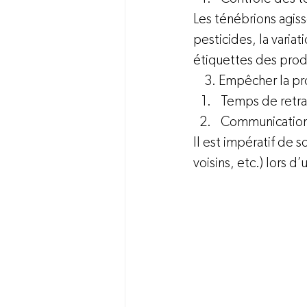
Les ténébrions agis
pesticides, la varia
étiquettes des produ
    3. Empêcher la 
Temps de retrai
Communicatio
Il est impératif de 
voisins, etc.) lors d