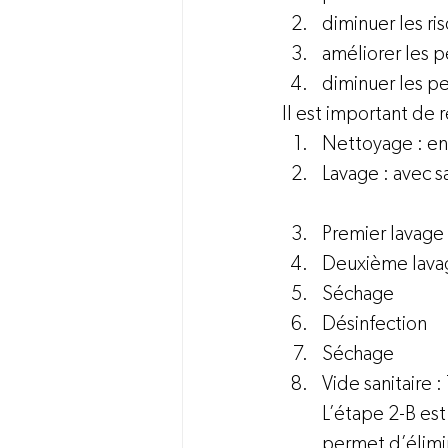
diminuer les ri
améliorer les p
diminuer les pe
Il est important de 
Nettoyage : enl
Lavage : avec s
Premier lavage
Deuxième lavag
Séchage 
Désinfection 
Séchage 
Vide sanitaire :
L’étape 2-B est
permet d’élimin