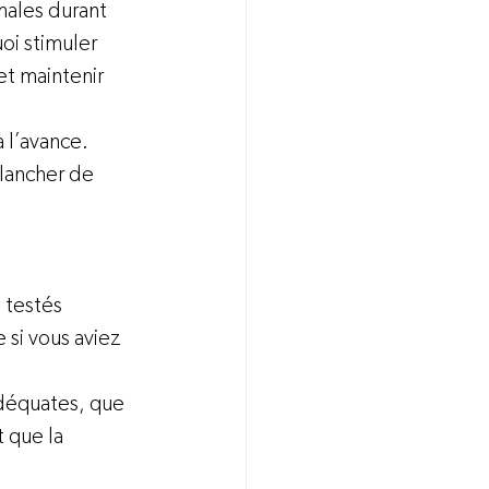
males durant 
oi stimuler 
et maintenir 
 l’avance.  
plancher de 
 testés
 si vous aviez 
adéquates, que 
 que la 