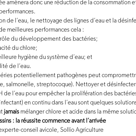
née amènera donc une réduction de la consommation e
 performances.
ion de l’eau, le nettoyage des lignes d’eau et la désinfe
de meilleures performances cela :  
ntrôle du développement des bactéries; 
acité du chlore; 
lleure hygiène du système d’eau; et 
lité de l’eau.
téries potentiellement pathogènes peut compromettre
e, salmonelle, streptocoque). Nettoyer et désinfecter 
H de l’eau pour empêcher la prolifération des bactéries
infectant) en continu dans l’eau sont quelques solutio
t 
jamais
 mélanger chlore et acide dans la même solut
ins : la réussite commence avant l’arrivée  
xperte-conseil avicole, Sollio Agriculture