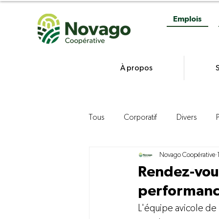
Emplois
À propos
S
Tous
Corporatif
Divers
Novago Coopérative
Gestion
Commercialisation d
Rendez-vous
performan
Agroenvironnement
Product
L'équipe avicole de 