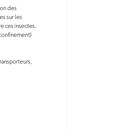
on des 
s sur les 
re ces insectes.
confinement)  
transporteurs, 