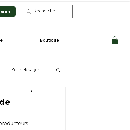
xion
se
Boutique
Petits élevages
n laitière
 de
s
 producteurs 