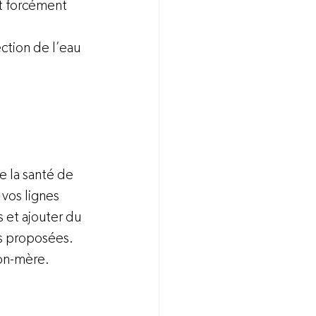
t forcément 
ction de l’eau 
 la santé de 
vos lignes 
 et ajouter du 
ns proposées. 
ion-mère.