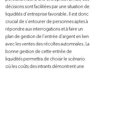
décisions sont facilitées par une situation de 
liquidités d’entreprise favorable. Il est donc 
crucial de s’entourer de personnes aptes à 
répondre aux interrogations et à faire un 
plan de gestion de l’entrée d’argent en lien 
avec les ventes des récoltes automnales. La 
bonne gestion de cette entrée de 
liquidités permettra de choisir le scénario 
où les coûts des intrants démontrent une 
légère augmentation, sans pénaliser la 
production pour l’année suivante.

Ces mêmes intervenants ou outils de 
gestion pourront aussi évaluer le risque de 
vendre un peu plus de grains provenant de 
la partie réservée à l’autosuffisance de la 
ferme pour bénéficier d’un prix favorable 
lors de la récolte, comme c’est le cas à 