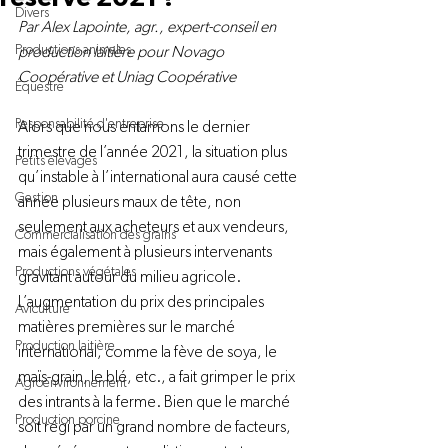
Divers
Par Alex Lapointe, agr., expert-conseil en 
Productions animales
production laitière pour Novago 
Coopérative et Uniag Coopérative
Équestre
Responsabilité d'entreprise
Alors que nous entamons le dernier 
trimestre de l’année 2021, la situation plus 
Petits élevages
qu’instable à l’international aura causé cette 
Gestion
année plusieurs maux de tête, non 
seulement aux acheteurs et aux vendeurs, 
Commercialisation des grains
mais également à plusieurs intervenants 
Productions végétales
gravitant autour du milieu agricole. 
L’augmentation du prix des principales 
Aviculture
matières premières sur le marché 
Production laitière
international, comme la fève de soya, le 
maïs-grain, le blé, etc., a fait grimper le prix 
Agroenvironnement
des intrants à la ferme. Bien que le marché 
Production porcine
soit régi par un grand nombre de facteurs, 