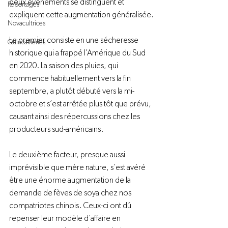
deux événements se distinguent et 
Reportages
expliquent cette augmentation généralisée.

Novacultrices
Le premier consiste en une sécheresse 
Quincailleries
historique qui a frappé l’Amérique du Sud 
en 2020. La saison des pluies, qui 
commence habituellement vers la fin 
septembre, a plutôt débuté vers la mi-
octobre et s’est arrêtée plus tôt que prévu, 
causant ainsi des répercussions chez les 
producteurs sud-américains.

Le deuxième facteur, presque aussi 
imprévisible que mère nature, s’est avéré 
être une énorme augmentation de la 
demande de fèves de soya chez nos 
compatriotes chinois. Ceux-ci ont dû 
repenser leur modèle d’affaire en 