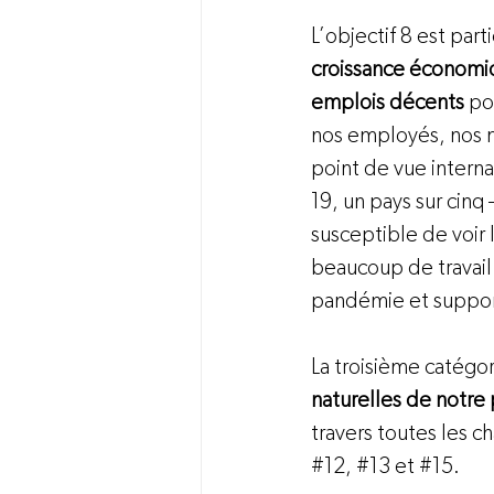
L’objectif 8 est par
croissance économi
emplois décents 
po
nos employés, nos m
point de vue intern
19
, un pays sur cinq
susceptible de voir 
beaucoup de travail 
pandémie et support
La troisième catégo
naturelles de notre
travers toutes les c
#12
, 
#13
 et 
#15
.