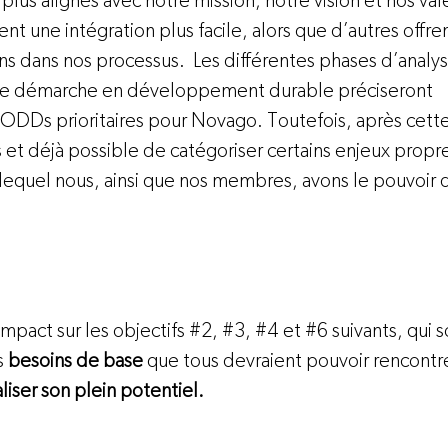
lus alignés avec notre mission, notre vision et nos val
nt une intégration plus facile, alors que d’autres offre
ns dans nos processus.  Les différentes phases d’analys
otre démarche en développement durable préciseront 
ODDs prioritaires pour Novago. Toutefois, après cett
es et déjà possible de catégoriser certains enjeux propre
 lequel nous, ainsi que nos membres, avons le pouvoir d
mpact sur les objectifs 
#2
, 
#3
, 
#4
 et 
#6
 suivants, qui s
 
besoins de base
 que tous devraient pouvoir rencontrer
liser son plein potentiel.