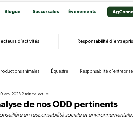
Blogue
Succursales
Événements
AgConne
ecteurs d'activités
Responsabilité d'entrepri
Productions animales
Équestre
Responsabilité d'entreprise
10 janv. 2023
2 min de lecture
es grains
Productions végétales
Aviculture
Productio
alyse de nos ODD pertinents
onseillère en responsabilité sociale et environnemental
ion porcine
Reportages
Novacultrices
Quincaillerie