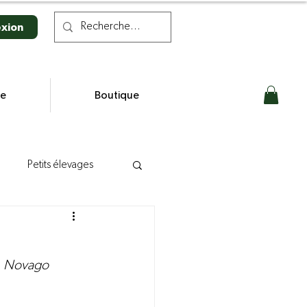
xion
se
Boutique
Petits élevages
n laitière
e, Novago 
s