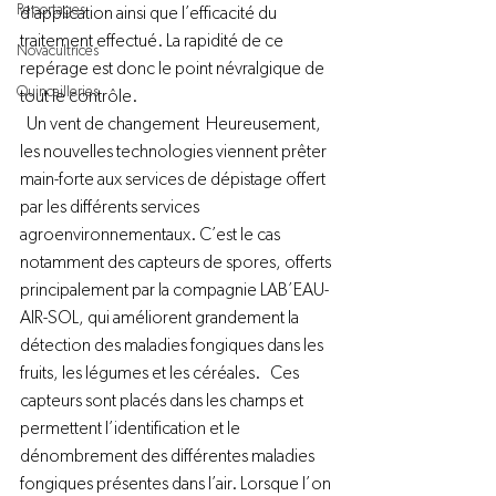
Reportages
d’application ainsi que l’efficacité du 
traitement effectué. La rapidité de ce 
Novacultrices
repérage est donc le point névralgique de 
Quincailleries
tout le contrôle.     
  Un vent de changement  Heureusement, 
les nouvelles technologies viennent prêter 
main-forte aux services de dépistage offert 
par les différents services 
agroenvironnementaux. C’est le cas 
notamment des capteurs de spores, offerts 
principalement par la compagnie LAB’EAU-
AIR-SOL, qui améliorent grandement la 
détection des maladies fongiques dans les 
fruits, les légumes et les céréales.   Ces 
capteurs sont placés dans les champs et 
permettent l’identification et le 
dénombrement des différentes maladies 
fongiques présentes dans l’air. Lorsque l’on 