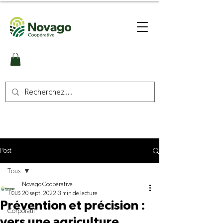
Post
Tous
Novago Coopérative
Tous
20 sept. 2022
3 min de lecture
Prévention et précision :
Corporatif
vers une agriculture