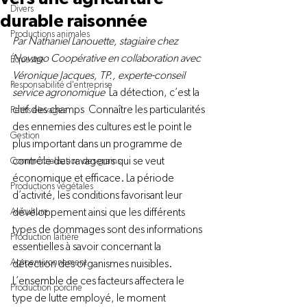
Divers
durable raisonnée
Productions animales
Par Nathaniel Lanouette, stagiaire chez 
Novago Coopérative en collaboration avec 
Équestre
Véronique Jacques, TP., experte-conseil 
Responsabilité d'entreprise
service agronomique 
 La détection, c’est la 
clef des champs  Connaître les particularités 
Petits élevages
des ennemies des cultures est le point le 
Gestion
plus important dans un programme de 
contrôle des ravageurs qui se veut 
Commercialisation des grains
économique et efficace. La période 
Productions végétales
d’activité, les conditions favorisant leur 
Aviculture
développement ainsi que les différents 
types de dommages sont des informations 
Production laitière
essentielles à savoir concernant la 
Agroenvironnement
détection des organismes nuisibles.   
L’ensemble de ces facteurs affectera le 
Production porcine
type de lutte employé, le moment 