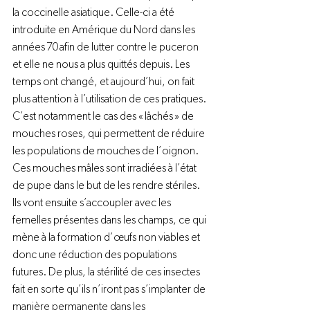
la coccinelle asiatique. Celle-ci a été 
introduite en Amérique du Nord dans les 
années 70 afin de lutter contre le puceron 
et elle ne nous a plus quittés depuis. Les 
temps ont changé, et aujourd’hui, on fait 
plus attention à l’utilisation de ces pratiques. 
C’est notamment le cas des « lâchés » de 
mouches roses, qui permettent de réduire 
les populations de mouches de l’oignon. 
Ces mouches mâles sont irradiées à l’état 
de pupe dans le but de les rendre stériles.   
Ils vont ensuite s’accoupler avec les 
femelles présentes dans les champs, ce qui 
mène à la formation d’œufs non viables et 
donc une réduction des populations 
futures. De plus, la stérilité de ces insectes 
fait en sorte qu’ils n’iront pas s’implanter de 
manière permanente dans les 