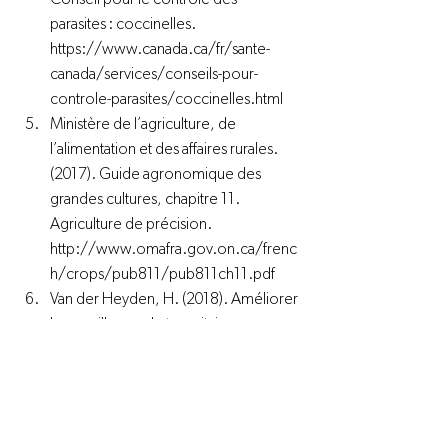
parasites : coccinelles. 
https://www.canada.ca/fr/sante-
canada/services/conseils-pour-
controle-parasites/coccinelles.html
Ministère de l’agriculture, de 
l’alimentation et des affaires rurales. 
(2017). Guide agronomique des 
grandes cultures, chapitre 11. 
Agriculture de précision. 
http://www.omafra.gov.on.ca/frenc
h/crops/pub811/pub811ch11.pdf
Van der Heyden, H. (2018). Améliorer 
la surveillance phytosanitaire 
québécoise par le développement 
de réseaux de capteurs de spores 
sentinelles. 
https://www.legumes-
transformation.qc.ca/wp-